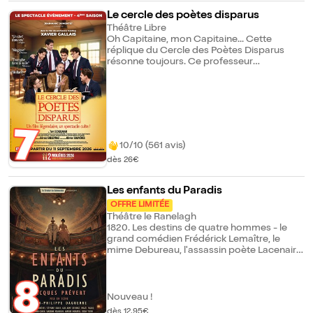
Le cercle des poètes disparus
Théâtre Libre
Oh Capitaine, mon Capitaine... Cette
réplique du Cercle des Poètes Disparus
résonne toujours. Ce professeur
charismatique et iconoclaste inspire ses
jeunes élèves s'ouvrant à la vie, loin du
carcan des conventions qu'incarne leur
établissement. Histoire émouvante et
contemporaine, la pièce célèbre l'amitié,
l'émancipation, la transmission au moment
7
où se dessinent personnalités et destins. Un
10/10 (561 avis)
cri à la vie ! Un cri à la Liberté ! Carpe Diem !
dès 26€
Carpe Diem !
Les enfants du Paradis
OFFRE LIMITÉE
Théâtre le Ranelagh
1820. Les destins de quatre hommes - le
grand comédien Frédérick Lemaître, le
mime Debureau, l'assassin poète Lacenaire
et le comte de Montray – s'entremêlent
autour d'une jeune femme libre et
renversante, au nom de fleur, Garance. Huit
8
comédiens talentueux incarnent plus de
Nouveau !
vingt personnages pittoresques du
dès 12,95€