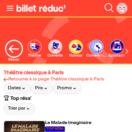
Théâtre
Comédie
Humour
Comedy club
Spectacle
Retour
Théâtre classique à Paris
Retourne à la page Théâtre classique à Paris
Dates
Prix
Promo
🏆 Top résa'
Trier par
Le Malade Imaginaire
TOP RÉSA