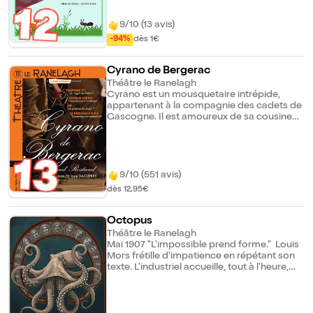
élevé, une ribambelle de personnages plus
12
vrais que nature dans un spectacle
9/10 (13 avis)
interactif et rigolo avec ombres chinoises
-94%
dès 1€
et ventriloquie !
Cyrano de Bergerac
Théâtre le Ranelagh
Cyrano est un mousquetaire intrépide,
appartenant à la compagnie des cadets de
Gascogne. Il est amoureux de sa cousine
Roxane mais n'ose se déclarer à elle... Si
belle...Et lui si laid avec son énorme nez. Par
amour, de désespoir, il accepte de protéger
Christian, son rival et l'aide même à séduire
13
Roxane.
9/10 (551 avis)
dès 12,95€
Octopus
Théâtre le Ranelagh
Mai 1907 "L'impossible prend forme." Louis
Mors frétille d'impatience en répétant son
texte. L'industriel accueille, tout à l'heure,
dans son salon de musique, un parterre de
journalistes influents. L'ambiance est
électrique, car son annonce est fracassante
: la création de la course automobile