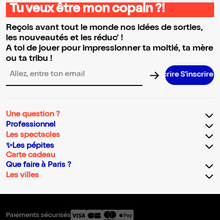
Tu veux être mon copain ?!
Reçois avant tout le monde nos idées de sorties,
les nouveautés et les réduc' !
A toi de jouer pour impressionner ta moitié, ta mère
ou ta tribu !
S’inscrire S’inscrir
Adresse email pour la newsletter
Une question ?
Professionnel
Les spectacles
✨Les pépites
Carte cadeau
Que faire à Paris ?
Les villes
Paiements sécurisés