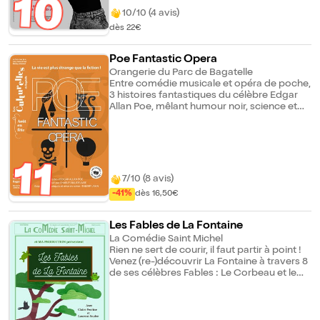
10
confronte aux limites intellectuelles du
pouvoir de Créon et de son système
10/10 (4 avis)
patriarcal obsolète.
dès 22€
Poe Fantastic Opera
Orangerie du Parc de Bagatelle
Entre comédie musicale et opéra de poche,
3 histoires fantastiques du célèbre Edgar
Allan Poe, mêlant humour noir, science et
surnaturel ! Un ermite perce l'énigme qui
donne à accès à l'emplacement d'un trésor,
Un prince se barricade avec sa cour pour
échapper à une épidémie, Un fabricant de
soufflets s'envole en ballon jusqu'à la lune.
11
La Bigarrure livre une adaptation de trois
7/10 (8 avis)
Histoires extraordinaires d'Edgar Allan Poe :
-41%
dès 16,50€
Le scarabée d'or, Le masque de la mort
rouge, et Aventures sans pareille d'un
certain Hans Pfaall, dans lesquelles se
Les Fables de La Fontaine
mêlent insolite et humour noir.
La Comédie Saint Michel
Rien ne sert de courir, il faut partir à point !
Venez (re-)découvrir La Fontaine à travers 8
de ses célèbres Fables : Le Corbeau et le
Renard, La cigale et la Fourmi, Le lièvre et la
Tortue et bien d'autres encore ! Entre une
cigale Rasta, un lièvre fanfaron, des
canards arnaqueurs et un corbeau très mal