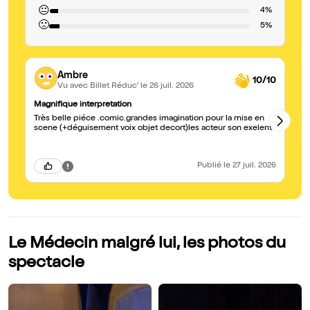
😐
4%
🙁
5%
Ambre
10/10
Vu avec Billet Réduc'
le 26 juil. 2026
Magnifique interpretation
Sp
Très belle piéce .comic.grandes imagination pour la mise en
Sp
scene (+déguisement voix objet decort)les acteur son exelent
Publié
le 27 juil. 2026
Le Médecin malgré lui, les photos du
spectacle