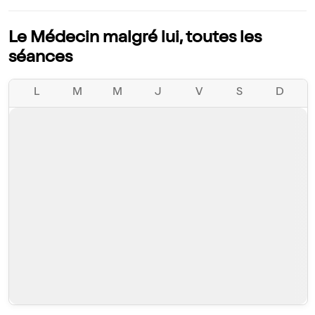
Le Médecin malgré lui, toutes les
séances
L
M
M
J
V
S
D