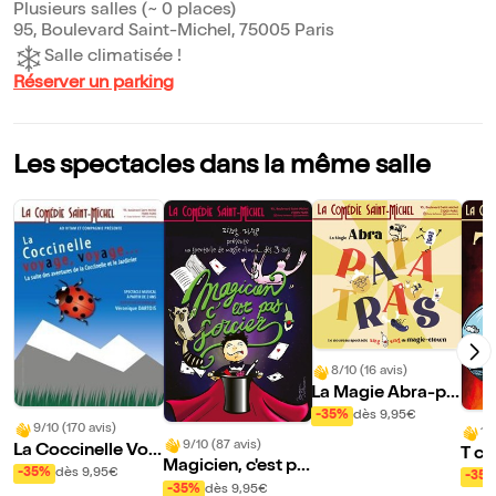
Plusieurs salles (~ 0 places)
95, Boulevard Saint-Michel, 75005 Paris
Salle climatisée !
Réserver un parking
Les spectacles dans la même salle
8/10 (16 avis)
La Magie Abra-pa
tatras !
-35%
dès 9,95€
9/10 (170 avis)
10
9/10 (87 avis)
La Coccinelle Voy
T c
Magicien, c'est pa
age Voyage
-35%
dès 9,95€
-35
s sorcier
-35%
dès 9,95€