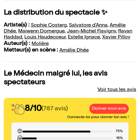
La distribution du spectacle ✨
Artiste(s) :
Sophie Costerg
,
Salvatore d'Anna
,
Amélie
Dhée
,
Maiwenn Domergue
,
Jean-Michel Flavigny
,
Rayan
Haddad
,
Louis Haudecoeur
,
Estelle Ignace
,
Xavier Pilloy
Auteur(s) :
Molière
Metteur(s) en scène :
Amélie Dhée
Le Médecin malgré lui, les avis
spectateurs
Voir tous les avis
8/10
(787 avis)
Donner mon avis
Connecte-toi pour donner ton avis !
😍
75%
🤗
16%