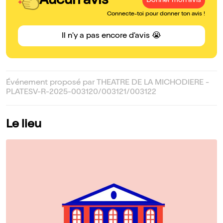
Aucun avis
Donner mon avis
Connecte-toi pour donner ton avis !
Il n'y a pas encore d'avis 😭
Événement proposé par THEATRE DE LA MICHODIERE -
PLATESV-R-2025-003120/003121/003122
Le lieu