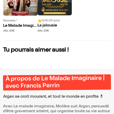
9/10 (74 avis)
Nouveau !
La jalousie
Le Malade Imagin
aire | avec Francis
dès 20€
dès 20€
Perrin
Tu pourrais aimer aussi !
À propos de Le Malade Imaginaire |
avec Francis Perrin
Argan se croit mourant, et tout le monde en profite 💊
Avec Le malade imaginaire, Molière suit Argan, persuadé
d'être gravement atteint, qui organise toute sa vie autour