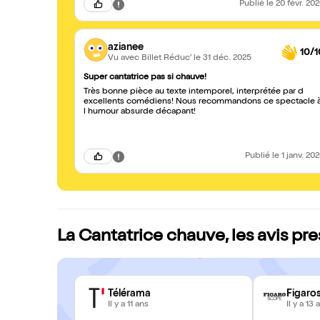
Publié
le 20 févr. 20
azianee
10/1
Vu avec Billet Réduc'
le 31 déc. 2025
Super cantatrice pas si chauve!
Très bonne pièce au texte intemporel, interprétée par d
excellents comédiens! Nous recommandons ce spectacle à
l humour absurde décapant!
Publié
le 1 janv. 20
La Cantatrice chauve, les avis pr
Télérama
Figaro
Il y a 11 ans
Il y a 13 