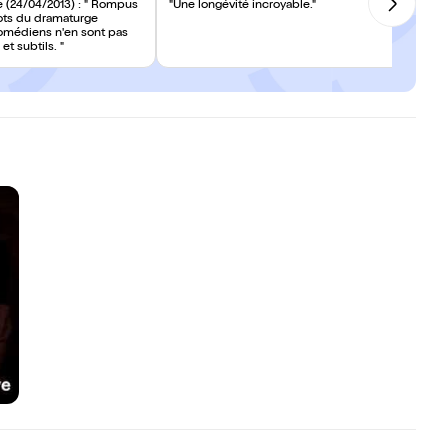
 (24/04/2013) : " Rompus
"Une longévité incroyable."
ots du dramaturge
comédiens n'en sont pas
et subtils. "