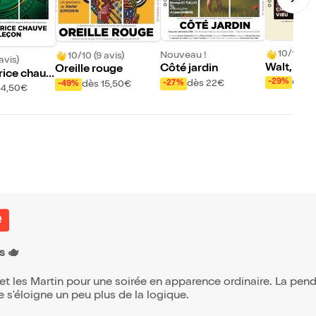
10/10 (36
Nouveau !
10/10 (9 avis)
avis)
Walt, la f
Côté jardin
Oreille rouge
rice chauv
dès 
-29%
dès 22€
-27%
dès 15,50€
-49%
on
34,50€
e
s 🫖
 et les Martin pour une soirée en apparence ordinaire. La p
 s'éloigne un peu plus de la logique.