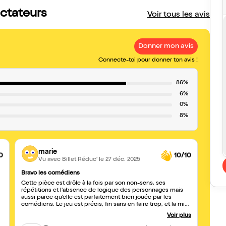
ectateurs
Voir tous les avis
Donner mon avis
Connecte-toi pour donner ton avis !
86%
6%
0%
8%
marie
0
10/10
Vu avec Billet Réduc'
le 27 déc. 2025
Bravo les comédiens
Super
Cette pièce est drôle à la fois par son non-sens, ses
C'est 
répétitions et l'absence de logique des personnages mais
plaisi
aussi parce qu’elle est parfaitement bien jouée par les
parfai
comédiens. Le jeu est précis, fin sans en faire trop, et la mise
en scène admirable. Dommage que le théâtre veuille remplir
Voir plus
la salle plus qu’elle ne contient, nous étions tassé avec des