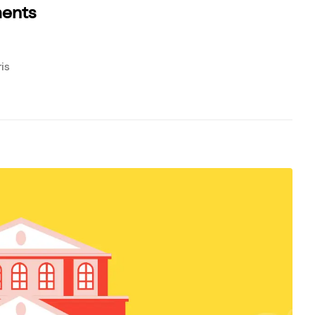
ments
is