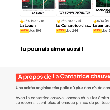
7/10 (42 avis)
9/10 (92 avis)
9/10 (14 
La Leçon
La Cantatrice chauv
La cantat
e
e / La leç
dès 16€
dès 24€
dès 
-49%
-23%
-21%
Tu pourrais aimer aussi !
À propos de La Cantatrice chauv
Une soirée anglaise très polie où plus rien n'a de sen
Avec La cantatrice chauve, Ionesco réunit les Smith
se reconnaissent plus, et chaque phrase de politesse