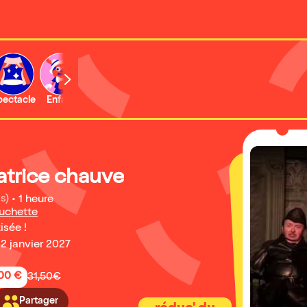
b
pectacle
Enfant
Concert
Activité
Expo et musée
atrice chauve
s)
•
1 heure
Huchette
isée !
2 janvier 2027
,00 €
31,50€
Partager