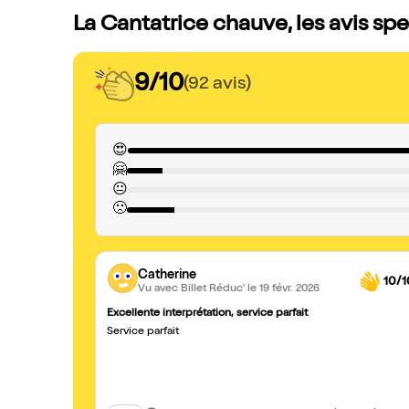
La Cantatrice chauve, les avis sp
9/10
(92 avis)
😍
🤗
😐
🙁
Catherine
10/1
Vu avec Billet Réduc'
le 19 févr. 2026
Excellente interprétation, service parfait
Service parfait