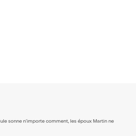
 avis)
olie Disney
23€
endule sonne n'importe comment, les époux Martin ne