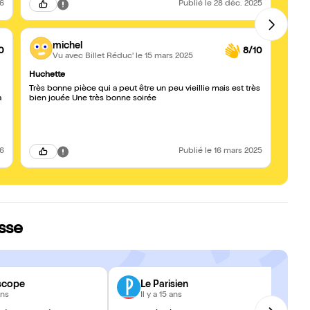
gens trop grands devant.
26
Publié
le 28 déc. 2025
michel
0
8/10
Vu avec Billet Réduc'
le 15 mars 2025
Huchette
Excell
Très bonne pièce qui a peut être un peu vieillie mais est très
Très 
bien jouée Une très bonne soirée
on a b
talen
et abs
après 
lèvre
Repré
26
Publié
le 16 mars 2025
enfan
En ass
éclats
par I
talent
esse
scope
Le Parisien
ans
Il y a 15 ans