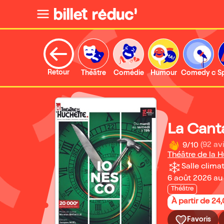
Retour
Théâtre
Comédie
Humour
Comedy clu
S
La Cant
9/10
(92 avi
Théâtre de la 
Salle climat
6 août 2026 au 
Théâtre
À partir de 24
Favoris