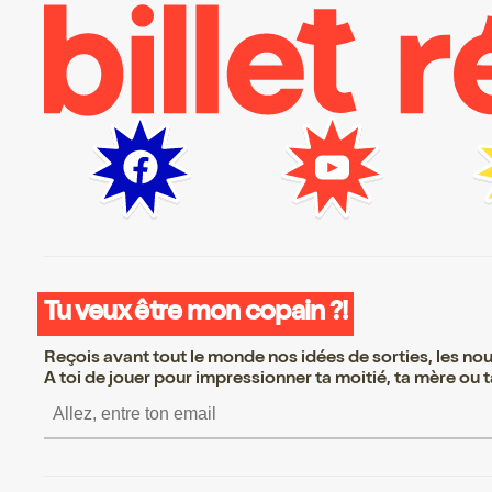
Tu veux être mon copain ?!
Reçois avant tout le monde nos idées de sorties, les nouv
A toi de jouer pour impressionner ta moitié, ta mère ou ta
S’inscrire S’inscrire S