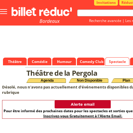
Invitations
Réduc
Bouton
menu
principale
Bordeaux
Recherche avancée
|
Les 
Théâtre
Comédie
Humour
Comedy Club
Spectacle
Théâtre de la Pergola
Agenda
Non Disponible
Plan
Désolé, nous n'avons pas actuellement d'événements disponibles d
rubrique
Pour être informé des prochaines dates pour les spectacles et sorties qu
Inscrivez-vous Gratuitement à l'Alerte Email.