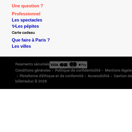
Une question ?
Professionnel
Les spectacles
✨Les pépites
Carte cadeau
Que faire à Paris ?
Les villes
Paiements sécurisés
Conditions générales
Politique de confidentialité
Mentions légale
Plateforme d'éthique et de conformité
Accessibilité
Gestion de
billetreduc ©
2026