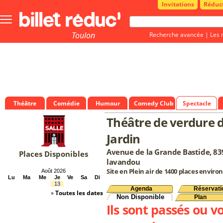
Invitations
Réduc
Bouton
menu
principale
Toulon
Recherche avancée
|
Les 
Théâtre
Comédie
Humour
Comedy Club
Spectacle
Théâtre de verdure 
Jardin
Avenue de la Grande Bastide, 83
Places Disponibles
lavandou
Site en Plein air de 1400 places environ
Août 2026
Lu
Ma
Me
Je
Ve
Sa
Di
13
Agenda
Réservati
»
Toutes les dates
Non Disponible
Plan
Ils sont passés ou v