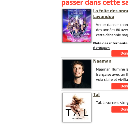
passer dans cette sa
La folie des ann
Lavandou
Venez danser chante
des années 80 avec
cette décennie mag
Note des internautes
6 critiques
Naaman
Naâman illumine l
française avec un 
voix claire et vivifi
Tal
Tal, la success stor