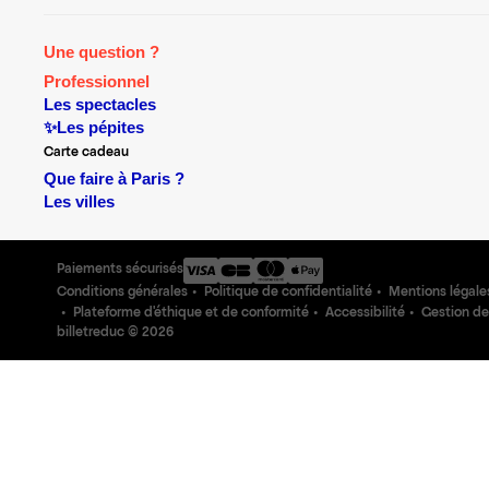
Une question ?
Professionnel
Les spectacles
✨Les pépites
Carte cadeau
Que faire à Paris ?
Les villes
Paiements sécurisés
Conditions générales
Politique de confidentialité
Mentions légale
Plateforme d'éthique et de conformité
Accessibilité
Gestion de
billetreduc ©
2026