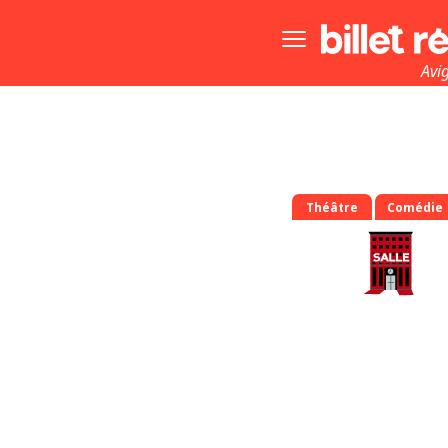
Bouton
menu
principale
Avi
Théâtre
Comédie