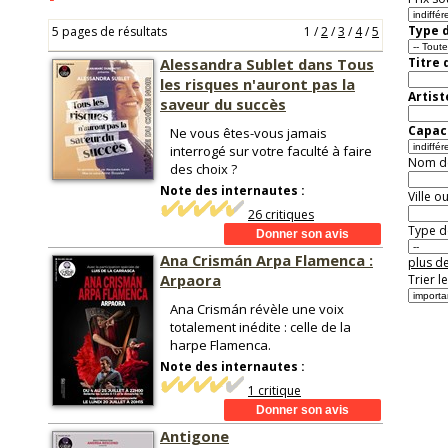
Type d
5 pages de résultats
1
/
2
/
3
/
4
/
5
Alessandra Sublet dans Tous
Titre 
les risques n'auront pas la
Artist
saveur du succès
Capaci
Ne vous êtes-vous jamais
interrogé sur votre faculté à faire
Nom de 
des choix ?
Note des internautes :
Ville o
26 critiques
Type de
Ana Crismán Arpa Flamenca :
plus de
Arpaora
Trier l
Ana Crismán révèle une voix
totalement inédite : celle de la
harpe Flamenca.
Note des internautes :
1 critique
Antigone