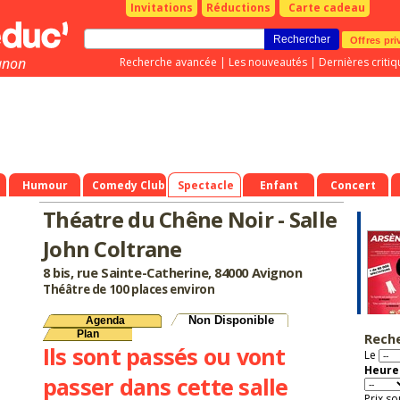
Invitations
Réductions
Carte cadeau
Offres pri
gnon
Recherche avancée
|
Les nouveautés
|
Dernières critiq
Humour
Comedy Club
Spectacle
Enfant
Concert
Théatre du Chêne Noir - Salle
John Coltrane
8 bis, rue Sainte-Catherine, 84000 Avignon
Théâtre de 100 places environ
Non Disponible
Agenda
Plan
Rech
Ils sont passés ou vont
Le
Heure 
passer dans cette salle
Prix so