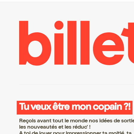
Tu veux être mon copain ?!
Reçois avant tout le monde nos idées de sorti
les nouveautés et les réduc' !
A toi de jouer pour impressionner ta moitié, ta