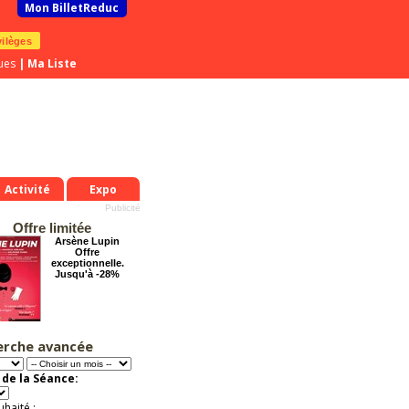
Mon BilletReduc
vilèges
ues
|
Ma Liste
Activité
Expo
Offre limitée
Arsène Lupin
Offre
exceptionnelle.
Jusqu'à -28%
erche avancée
Pourquoi les
femmes aiment les
connards ?
de la Séance:
Offre
exceptionnelle.
Jusqu'à -56%
uhaité :