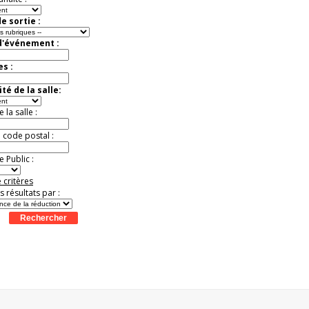
e sortie :
d'événement :
es :
té de la salle:
la salle :
u code postal :
 Public :
 critères
es résultats par :