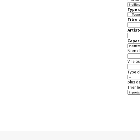
Type d
Titre 
Artist
Capaci
Nom de 
Ville o
Type de
plus de
Trier l