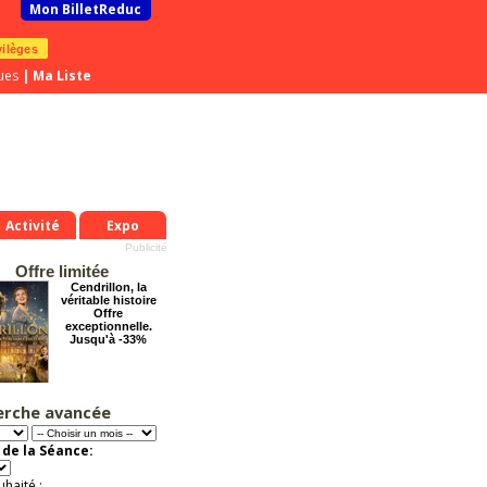
Mon BilletReduc
vilèges
ues
|
Ma Liste
Activité
Expo
Offre limitée
Cendrillon, la
véritable histoire
Offre
exceptionnelle.
Jusqu'à -33%
erche avancée
Chéri on se dit tout
!
Offre
de la Séance:
exceptionnelle.
Jusqu'à -57%
uhaité :