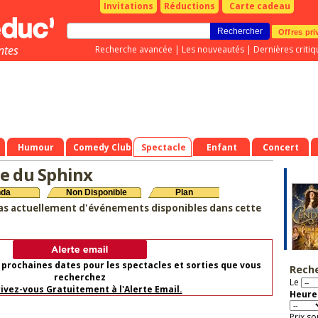
Invitations
Réductions
Carte cadeau
Offres pri
ntes
Recherche avancée
|
Les nouveautés
|
Dernières critiq
Humour
Comedy Club
Spectacle
Enfant
Concert
e du Sphinx
nda
Non Disponible
Plan
as actuellement d'événements disponibles dans cette
 prochaines dates pour les spectacles et sorties que vous
Rech
recherchez
Le
rivez-vous Gratuitement à l'Alerte Email.
Heure 
Prix so