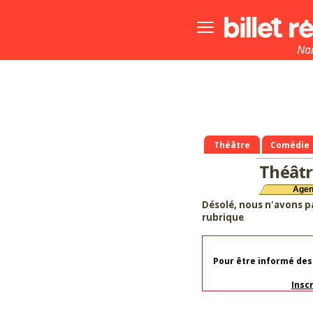
Bouton
menu
principale
Na
Théâtre
Comédie
Théâtr
Age
Désolé, nous n'avons p
rubrique
Pour être informé des
Insc