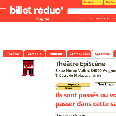
Invitations
Réduc
Bouton
menu
principale
Avignon
Recherche avancée
|
Les 
Théâtre
Comédie
Humour
Comedy Club
Spectacle
Théâtre EpiScène
5 rue Ninon Vallin, 84000 Avigno
Théâtre de 96 places environ
Non Dispon
Agenda
Plan
Ils sont passés ou v
passer dans cette sa
3 pages de résultats