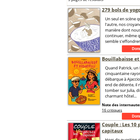
279 bols de yog
Un seul en scène q
l'autre, nos croyanc
manière dont nou
continuer, même 
semble s'effondrer
Bouillabaisse et 
Quand Patrick, un M
cinquantaine rayo
débarque à Ajacci
end de détente, il 
tomber sur Julia, d
charmant hôtel...
Note des internautes
16 critiques
Couple : Les 10
capitaux
Hors de question 