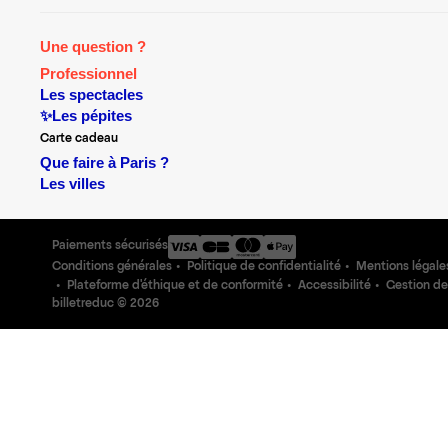
Une question ?
Professionnel
Les spectacles
✨Les pépites
Carte cadeau
Que faire à Paris ?
Les villes
Paiements sécurisés
Conditions générales
Politique de confidentialité
Mentions légale
Plateforme d'éthique et de conformité
Accessibilité
Gestion de
billetreduc ©
2026