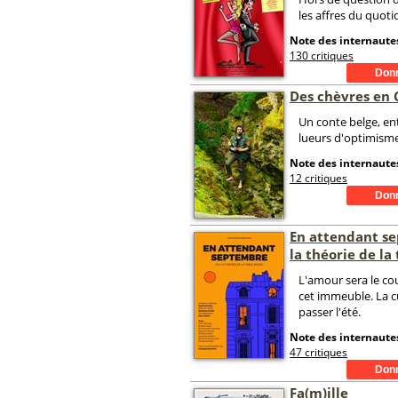
les affres du quotid
Note des internautes
130 critiques
Des chèvres en 
Un conte belge, en
lueurs d'optimisme
Note des internautes
12 critiques
En attendant s
la théorie de la
L'amour sera le cou
cet immeuble. La cu
passer l'été.
Note des internautes
47 critiques
Fa(m)ille