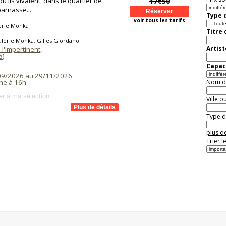
où ils vivaient, dans le quartier de
17€50
arnasse...
Type d
voir tous les tarifs
érie Monka
Titre
alérie Monka, Gilles Giordano
Artist
 l'impertinent
,
6
)
Capaci
09/2026 au 29/11/2026
Nom de 
he à 16h
er à ma sélection
Ville o
Type de
plus de
Trier l