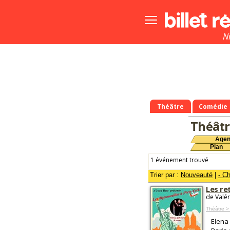
Bouton
menu
principale
N
Théâtre
Comédie
Théâtr
Age
Plan
1 événement trouvé
Trier par :
Nouveauté
|
- C
Les re
de Valé
Théâtre >
Elena 