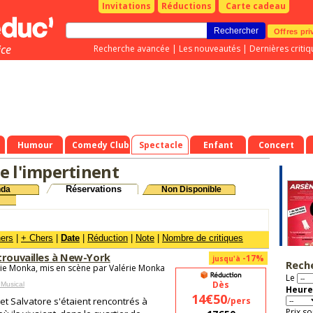
Invitations
Réductions
Carte cadeau
Offres pri
ice
Recherche avancée
|
Les nouveautés
|
Dernières critiq
Humour
Comedy Club
Spectacle
Enfant
Concert
e l'impertinent
Réservations
nda
Non Disponible
hers
|
+ Chers
|
Date
|
Réduction
|
Note
|
Nombre de critiques
trouvailles à New-York
-17%
jusqu'à
Rech
rie Monka, mis en scène par Valérie Monka
Le
Dès
 Musical
Heure
14€50
et Salvatore s'étaient rencontrés à
/pers
Prix so