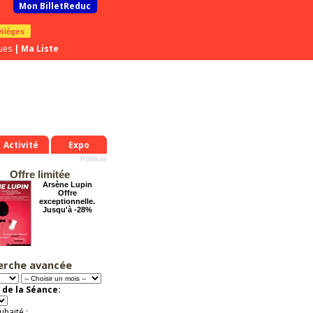
Mon BilletReduc
vilèges
ues
|
Ma Liste
Activité
Expo
Offre limitée
Arsène Lupin
Offre
exceptionnelle.
Jusqu'à -28%
erche avancée
Grosse ambiance
Offre
exceptionnelle.
 de la Séance:
Jusqu'à -54%
uhaité :