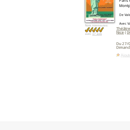
Paris 
Montp
De Val
Avec V
Note internautes:
Théâtre
Nice
(
0
avec
17 avis
Du 27/
Dimanc
Ajout