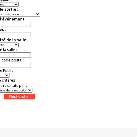
e sortie :
 d'événement :
es :
té de la salle:
la salle :
u code postal :
 Public :
 critères
es résultats par :