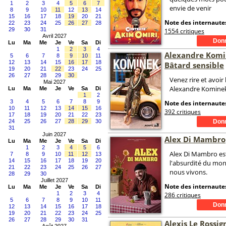
1
2
3
4
5
6
7
envie de venir
8
9
10
11
12
13
14
15
16
17
18
19
20
21
Note des internautes
22
23
24
25
26
27
28
29
30
31
1554 critiques
Avril 2027
Lu
Ma
Me
Je
Ve
Sa
Di
1
2
3
4
Alexandre Komi
5
6
7
8
9
10
11
12
13
14
15
16
17
18
Bâtard sensible
19
20
21
22
23
24
25
26
27
28
29
30
Venez rire et avoir
Mai 2027
Alexandre Komine
Lu
Ma
Me
Je
Ve
Sa
Di
1
2
3
4
5
6
7
8
9
Note des internautes
10
11
12
13
14
15
16
392 critiques
17
18
19
20
21
22
23
24
25
26
27
28
29
30
31
Juin 2027
Alex Di Mambro
Lu
Ma
Me
Je
Ve
Sa
Di
1
2
3
4
5
6
Alex Di Mambro est
7
8
9
10
11
12
13
14
15
16
17
18
19
20
l'absurdité du mon
21
22
23
24
25
26
27
nous vivons.
28
29
30
Juillet 2027
Note des internautes
Lu
Ma
Me
Je
Ve
Sa
Di
1
2
3
4
286 critiques
5
6
7
8
9
10
11
12
13
14
15
16
17
18
19
20
21
22
23
24
25
26
27
28
29
30
31
Alexis Le Rossig