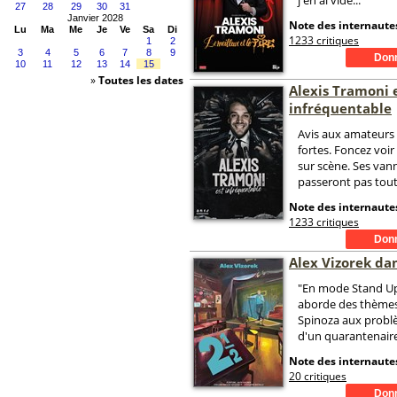
j'en ai vidé...
27
28
29
30
31
Janvier 2028
Note des internautes
Lu
Ma
Me
Je
Ve
Sa
Di
1233 critiques
1
2
3
4
5
6
7
8
9
10
11
12
13
14
15
»
Toutes les dates
Alexis Tramoni 
infréquentable
Avis aux amateurs
fortes. Foncez voir
sur scène. Ses van
passeront pas toutes
Note des internautes
1233 critiques
Alex Vizorek dan
"En mode Stand Up"
aborde des thèmes
Spinoza aux probl
d'un quarantenaire
Note des internautes
20 critiques