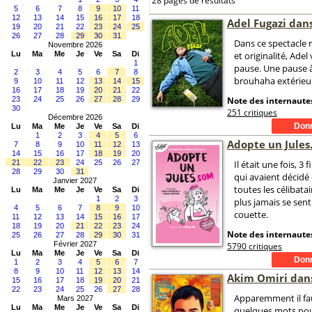
28 pages de résultats
5
6
7
8
9
10
11
12
13
14
15
16
17
18
Adel Fugazi dan
19
20
21
22
23
24
25
26
27
28
29
30
31
Dans ce spectacle
Novembre 2026
Lu
Ma
Me
Je
Ve
Sa
Di
et originalité, Adel
1
pause. Une pause à
2
3
4
5
6
7
8
brouhaha extérieu
9
10
11
12
13
14
15
16
17
18
19
20
21
22
23
24
25
26
27
28
29
Note des internautes
30
251 critiques
Décembre 2026
Lu
Ma
Me
Je
Ve
Sa
Di
1
2
3
4
5
6
Adopte un Jule
7
8
9
10
11
12
13
14
15
16
17
18
19
20
21
22
23
24
25
26
27
Il était une fois, 3 
28
29
30
31
qui avaient décidé 
Janvier 2027
toutes les célibat
Lu
Ma
Me
Je
Ve
Sa
Di
1
2
3
plus jamais se sent
4
5
6
7
8
9
10
couette.
11
12
13
14
15
16
17
18
19
20
21
22
23
24
Note des internautes
25
26
27
28
29
30
31
Février 2027
5790 critiques
Lu
Ma
Me
Je
Ve
Sa
Di
1
2
3
4
5
6
7
8
9
10
11
12
13
14
Akim Omiri dan
15
16
17
18
19
20
21
22
23
24
25
26
27
28
Apparemment il fau
Mars 2027
Lu
Ma
Me
Je
Ve
Sa
Di
quelques mots po