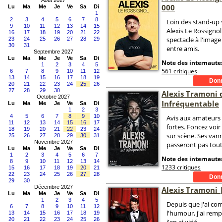
Août 2027
000
Lu
Ma
Me
Je
Ve
Sa
Di
1
2
3
4
5
6
7
8
Loin des stand-up 
9
10
11
12
13
14
15
Alexis Le Rossignol
16
17
18
19
20
21
22
spectacle à l'image
23
24
25
26
27
28
29
30
31
entre amis.
Septembre 2027
Lu
Ma
Me
Je
Ve
Sa
Di
Note des internautes
1
2
3
4
5
561 critiques
6
7
8
9
10
11
12
13
14
15
16
17
18
19
20
21
22
23
24
25
26
27
28
29
30
Alexis Tramoni 
Octobre 2027
Infréquentable
Lu
Ma
Me
Je
Ve
Sa
Di
1
2
3
4
5
6
7
8
9
10
Avis aux amateurs
11
12
13
14
15
16
17
fortes. Foncez voir
18
19
20
21
22
23
24
sur scène. Ses van
25
26
27
28
29
30
31
Novembre 2027
passeront pas toute
Lu
Ma
Me
Je
Ve
Sa
Di
1
2
3
4
5
6
7
Note des internautes
8
9
10
11
12
13
14
1233 critiques
15
16
17
18
19
20
21
22
23
24
25
26
27
28
29
30
Décembre 2027
Alexis Tramoni 
Lu
Ma
Me
Je
Ve
Sa
Di
1
2
3
4
5
Depuis que j'ai c
6
7
8
9
10
11
12
l'humour, j'ai rempl
13
14
15
16
17
18
19
20
21
22
23
24
25
26