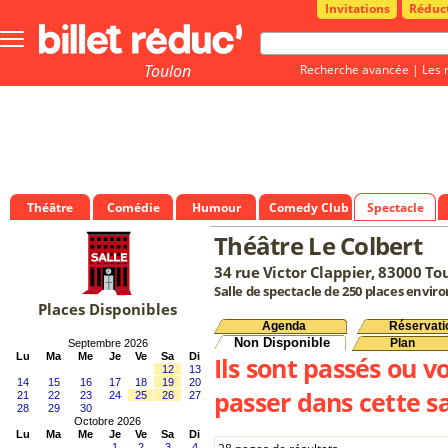
Invitations
Réduc
Bouton
menu
principale
Toulon
Recherche avancée
|
Les 
Théâtre
Comédie
Humour
Comedy Club
Spectacle
Théâtre Le Colbert
34 rue Victor Clappier, 83000 To
Salle de spectacle de 250 places enviro
Places Disponibles
Agenda
Réservati
Non Disponible
Plan
Septembre 2026
Lu
Ma
Me
Je
Ve
Sa
Di
Ils sont passés ou v
12
13
14
15
16
17
18
19
20
passer dans cette sa
21
22
23
24
25
26
27
28
29
30
Octobre 2026
Lu
Ma
Me
Je
Ve
Sa
Di
1
2
3
4