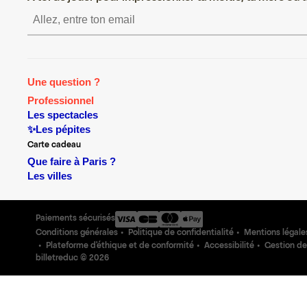
S’inscrire S’inscrire S’inscrire 
Une question ?
Professionnel
Les spectacles
✨Les pépites
Carte cadeau
Que faire à Paris ?
Les villes
Paiements sécurisés
Conditions générales
Politique de confidentialité
Mentions légale
Plateforme d'éthique et de conformité
Accessibilité
Gestion de
billetreduc ©
2026