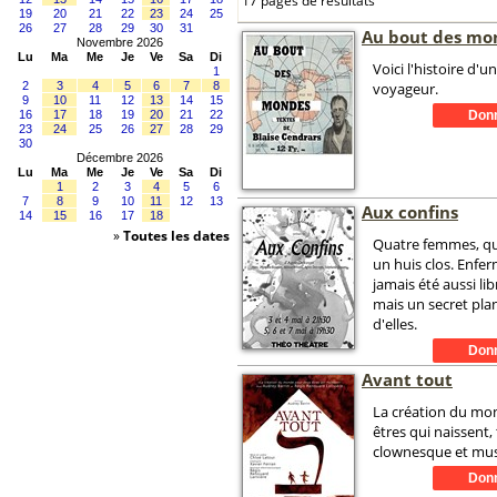
17 pages de résultats
19
20
21
22
23
24
25
26
27
28
29
30
31
Au bout des mo
Novembre 2026
Lu
Ma
Me
Je
Ve
Sa
Di
Voici l'histoire d'u
1
2
3
4
5
6
7
8
voyageur.
9
10
11
12
13
14
15
16
17
18
19
20
21
22
23
24
25
26
27
28
29
30
Décembre 2026
Lu
Ma
Me
Je
Ve
Sa
Di
1
2
3
4
5
6
7
8
9
10
11
12
13
Aux confins
14
15
16
17
18
»
Toutes les dates
Quatre femmes, qu
un huis clos. Enfer
jamais été aussi lib
mais un secret pla
d'elles.
Avant tout
La création du mo
êtres qui naissent,
clownesque et mus