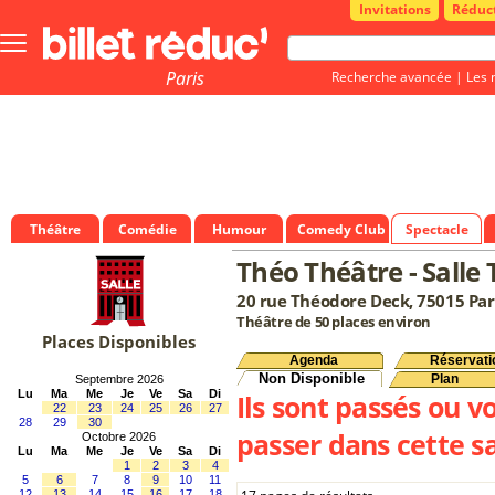
Invitations
Réduc
Bouton
menu
principale
Paris
Recherche avancée
|
Les 
Théâtre
Comédie
Humour
Comedy Club
Spectacle
Théo Théâtre - Salle
20 rue Théodore Deck, 75015 Par
Théâtre de 50 places environ
Places Disponibles
Agenda
Réservati
Non Disponible
Plan
Septembre 2026
Lu
Ma
Me
Je
Ve
Sa
Di
Ils sont passés ou v
22
23
24
25
26
27
28
29
30
passer dans cette sa
Octobre 2026
Lu
Ma
Me
Je
Ve
Sa
Di
1
2
3
4
5
6
7
8
9
10
11
12
13
14
15
16
17
18