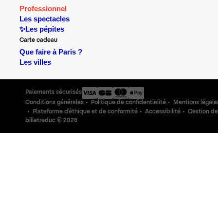
Professionnel
Les spectacles
✨Les pépites
Carte cadeau
Que faire à Paris ?
Les villes
Paiements sécurisés
Conditions générales
Politique de confidentialité
Mentions légale
Plateforme d'éthique et de conformité
Accessibilité
Gestion de
billetreduc ©
2026