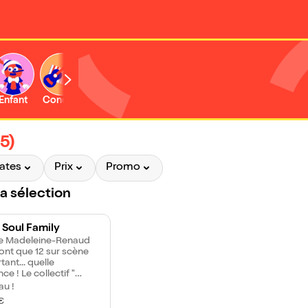
Enfant
Concert
Activité
5)
ates
Prix
Promo
la sélection
 Soul Family
e Madeleine-Renaud
sont que 12 sur scène
tant... quelle
ce ! Le collectif "
 pour 100 Voix " met à
u !
ur la richesse de la
€
e noire américaine