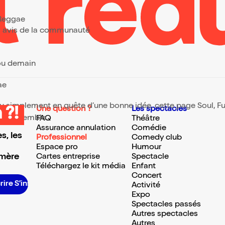
, Reggae
urs avis de la communauté
 ou demain
gae
 ou simplement en quête d’une bonne idée, cette page Soul, Fun
Une question ?
Les spectacles
 ?!
te ressemble.
FAQ
Théâtre
Assurance annulation
Comédie
s, les
Professionnel
Comedy club
Espace pro
Humour
 mère
Cartes entreprise
Spectacle
Téléchargez le kit média
Enfant
Concert
S’inscrire S’inscrire S’inscrire S’inscrire S’inscrire S’inscrire S’inscrire S’inscrire S’inscrire S’inscrire S’inscrire S’inscrire
Activité
Expo
Spectacles passés
Autres spectacles
Autres