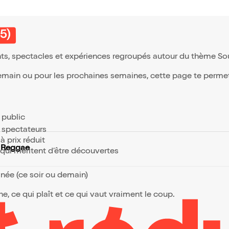
5)
ts, spectacles et expériences regroupés autour du thème Soul
demain ou pour les prochaines semaines, cette page te permet d
e public
s spectateurs
à prix réduit
, Reggae
s qui méritent d’être découvertes
anée (ce soir ou demain)
, ce qui plaît et ce qui vaut vraiment le coup.