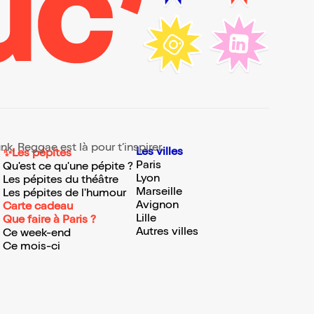
k, Reggae est là pour t’inspirer.
Les villes
✨Les pépites
Paris
Qu'est ce qu'une pépite ?
Lyon
Les pépites du théâtre
Marseille
Les pépites de l'humour
Avignon
Carte cadeau
Lille
Que faire à Paris ?
Autres villes
Ce week-end
Ce mois-ci