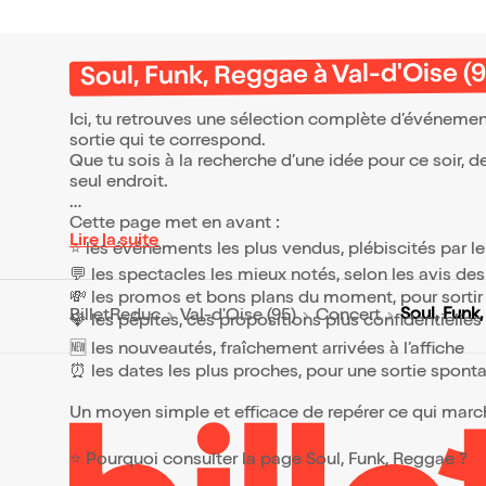
Soul, Funk, Reggae à Val-d'Oise (9
Ici, tu retrouves une sélection complète d’événemen
sortie qui te correspond.
Que tu sois à la recherche d’une idée pour ce soir, 
seul endroit.
Cette page met en avant :
Lire la suite
⭐ les événements les plus vendus, plébiscités par l
💬 les spectacles les mieux notés, selon les avis de
💸 les promos et bons plans du moment, pour sortir 
Soul, Funk
BilletReduc
Val-d'Oise (95)
Concert
💎 les pépites, ces propositions plus confidentielle
🆕 les nouveautés, fraîchement arrivées à l’affiche
⏰ les dates les plus proches, pour une sortie spont
Un moyen simple et efficace de repérer ce qui marche
⭐ Pourquoi consulter la page Soul, Funk, Reggae ?