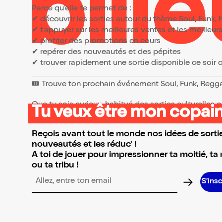
Parce qu’elle te permet de :
✔ découvrir les sorties autour du thème Soul, Funk
✔ t’appuyer sur les meilleures ventes et les meille
✔ profiter des promotions en cours
✔ repérer des nouveautés et des pépites
✔ trouver rapidement une sortie disponible ce soir
🎟️ Trouve ton prochain événement Soul, Funk, Reg
Que tu sois curieux, habitué des sorties culturelles
Tu veux être mon copain
👉 Parcours la sélection et réserve l’événement qui 
Reçois avant tout le monde nos idées de sortie
nouveautés et les réduc' !
A toi de jouer pour impressionner ta moitié, ta
ou ta tribu !
Adresse email pour la newsletter