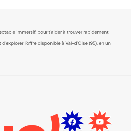
un
 un
 de
icie
ctacle immersif, pour t’aider à trouver rapidement
n de
’explorer l’offre disponible à Val-d'Oise (95), en un