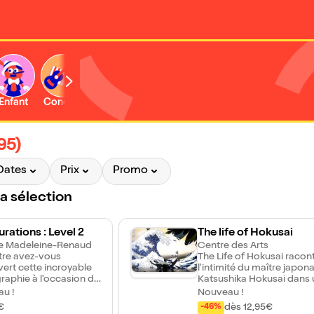
Enfant
Concert
Activité
95)
Dates
Prix
Promo
la sélection
ations : Level 2
The life of Hokusai
e Madeleine-Renaud
Centre des Arts
tre avez-vous
The Life of Hokusai racon
ert cette incroyable
l'intimité du maître japona
raphie à l'occasion de
Katsushika Hokusai dans 
ure des Jeux
spectacle non verbal mêl
u !
Nouveau !
ues de Tokyo ? Dans
musiques traditionnelles
€
dès 12,95€
-46%
héâtre, ce sont plus de
japonaises, performance