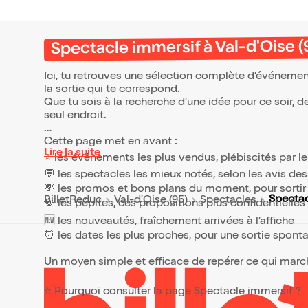
postur
sugges
et dét
specta
Spectacle immersif à Val-d'Oise (
traditi
décons
fadista
Ici, tu retrouves une sélection complète d’événemen
corps. Explosif, sensuel et
la sortie qui te correspond.
résolu
Que tu sois à la recherche d’une idée pour ce soir, 
Fado s
seul endroit.
expéri
prolon
Cette page met en avant :
conçu 
Lire la suite
artiste
⭐ les événements les plus vendus, plébiscités par l
ensemb
💬 les spectacles les mieux notés, selon les avis de
saison 
!
💸 les promos et bons plans du moment, pour sortir 
Spectac
BilletReduc
Val-d'Oise (95)
Spectacles
💎 les pépites, ces propositions plus confidentielle
🆕 les nouveautés, fraîchement arrivées à l’affiche
⏰ les dates les plus proches, pour une sortie spont
Un moyen simple et efficace de repérer ce qui marche
⭐ Pourquoi consulter la page Spectacle immersif ?