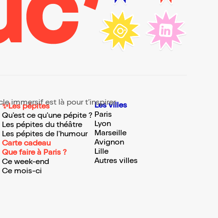
e immersif est là pour t’inspirer.
Les villes
✨Les pépites
Paris
Qu'est ce qu'une pépite ?
Lyon
Les pépites du théâtre
Marseille
Les pépites de l'humour
Avignon
Carte cadeau
Lille
Que faire à Paris ?
Autres villes
Ce week-end
Ce mois-ci