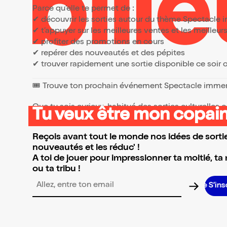
Parce qu’elle te permet de :
✔ découvrir les sorties autour du thème Spectacle 
✔ t’appuyer sur les meilleures ventes et les meille
✔ profiter des promotions en cours
✔ repérer des nouveautés et des pépites
✔ trouver rapidement une sortie disponible ce soir
🎟️ Trouve ton prochain événement Spectacle imme
Que tu sois curieux, habitué des sorties culturelles
Tu veux être mon copain
👉 Parcours la sélection et réserve l’événement qui 
Reçois avant tout le monde nos idées de sortie
nouveautés et les réduc' !
A toi de jouer pour impressionner ta moitié, ta
ou ta tribu !
Adresse email pour la newsletter