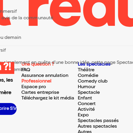
immersif
urs avis de la communauté
 ou demain
rsif
 ou simplement en quête d’une bonne idée, cette page Spectacl
Une question ?
Les spectacles
 ?!
te ressemble.
FAQ
Théâtre
Assurance annulation
Comédie
s, les
Professionnel
Comedy club
Espace pro
Humour
 mère
Cartes entreprise
Spectacle
Téléchargez le kit média
Enfant
Concert
S’inscrire S’inscrire S’inscrire S’inscrire S’inscrire S’inscrire S’inscrire S’inscrire S’inscrire S’inscrire S’inscrire S’inscrire
Activité
Expo
Spectacles passés
Autres spectacles
Autres