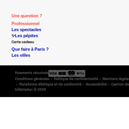
Une question ?
Professionnel
Les spectacles
✨Les pépites
Carte cadeau
Que faire à Paris ?
Les villes
Paiements sécurisés
Conditions générales
Politique de confidentialité
Mentions légale
Plateforme d'éthique et de conformité
Accessibilité
Gestion de
billetreduc ©
2026