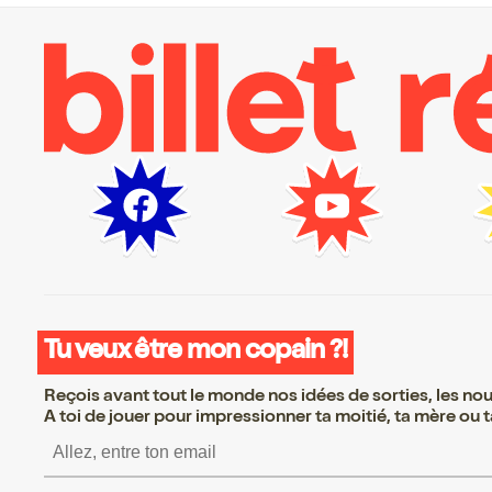
Tu veux être mon copain ?!
Reçois avant tout le monde nos idées de sorties, les nouv
A toi de jouer pour impressionner ta moitié, ta mère ou ta
S’inscrire S’inscrire S’