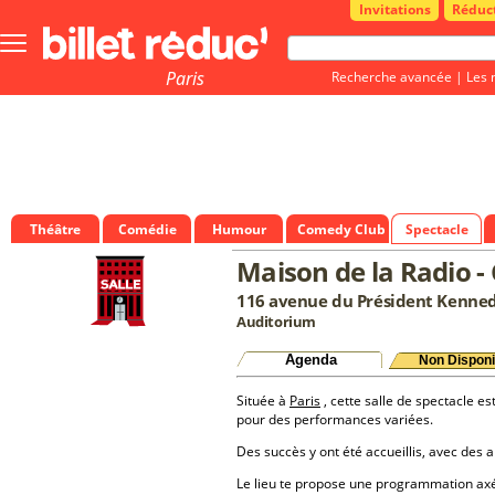
Invitations
Réduc
Bouton
menu
principale
Paris
Recherche avancée
|
Les 
Théâtre
Comédie
Humour
Comedy Club
Spectacle
Maison de la Radio 
116 avenue du Président Kenned
Auditorium
Agenda
Non Disponi
Située à
Paris
, cette salle de spectacle es
pour des performances variées.
Des succès y ont été accueillis, avec des a
Le lieu te propose une programmation a