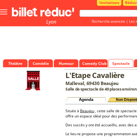
Invitations
Réduc
Bouton
menu
principale
Lyon
Recherche avancée
|
Les 
Théâtre
Comédie
Humour
Comedy Club
Spectacle
L'Etape Cavalière
Malleval, 69430 Beaujeu
Salle de spectacle de 40 places environ
Agenda
Non Disponi
Située à
Beaujeu
, cette salle de spectacle
offre un espace idéal pour des performan
Des succès y ont été accueillis, avec des a
Le lieu te propose une programmation a