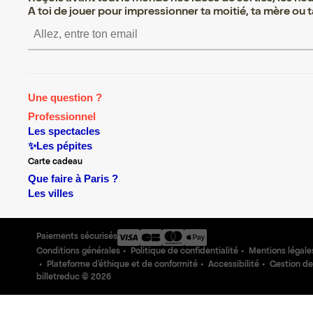
A toi de jouer pour impressionner ta moitié, ta mère ou ta
S’inscrire S’inscrire S’
Une question ?
Professionnel
Les spectacles
✨Les pépites
Carte cadeau
Que faire à Paris ?
Les villes
Paiements sécurisés
Conditions générales
Politique de confidentialité
Mentions légale
Plateforme d'éthique et de conformité
Accessibilité
Gestion de
billetreduc ©
2026