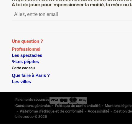
A toi de jouer pour impressionner ta moitié, ta mère ou ta
S’inscrire S’inscrire S’i
Une question ?
Professionnel
Les spectacles
✨Les pépites
Carte cadeau
Que faire à Paris ?
Les villes
Paiements sécurisés
Conditions générales
Politique de confidentialité
Mentions légale
Plateforme d'éthique et de conformité
Accessibilité
Gestion de
billetreduc ©
2026