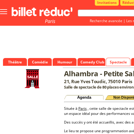
Invitations
Réduc
Bouton
menu
principale
Paris
Recherche avancée
|
Les 
Théâtre
Comédie
Humour
Comedy Club
Spectacle
Alhambra - Petite Sal
21, Rue Yves Toudic, 75010 Paris
Salle de spectacle de 80 places environ
Agenda
Non Disponi
Située à
Paris
, cette salle de spectacle es
un espace idéal pour des performances va
Des succès y ont été accueillis, avec des a
Le lieu te propose une programmation a