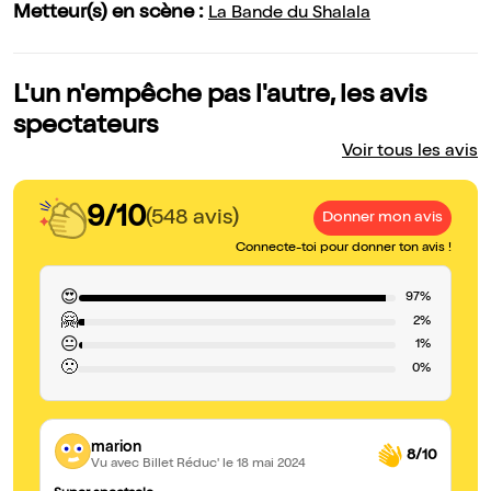
Metteur(s) en scène :
La Bande du Shalala
L'un n'empêche pas l'autre, les avis
spectateurs
Voir tous les avis
9/10
(548 avis)
Donner mon avis
Connecte-toi pour donner ton avis !
😍
97%
🤗
2%
😐
1%
🙁
0%
marion
8/10
Vu avec Billet Réduc'
le 18 mai 2024