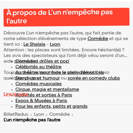
À propos de L'un n'empêche pas
l'autre
Découvre L'un n'empêche pas l'autre, qui fait partie de
notre sélection d’événements de type
Comédie
et qui se
tient ici :
Le Shalala
-
Lyon
.
Attention : les places sont limitées. Encore hésitant(e) ?
Les avis des spectateurs qui l'ont déjà vécu seront d'une
aide précieuse !
Comédies drôles et pop’
Célébrités au théâtre
Toujours à la recherche de la sortie idéale ? Voici
Au théâtre, pour faire le plein d’émotions
quelques pistes :
Stand-up et humour
ou
soirée en comedy clubs
Comédies musicales
Cirque, magie et mentalisme
Lire la suite
Activités et sorties à Paris
Expos & Musées à Paris
Pour les enfants, petits et grands
BilletReduc
Lyon
Comédie
L'un n'empêche pas l'autre