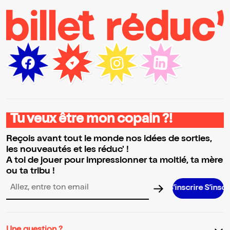
Tu veux être mon copain ?!
Reçois avant tout le monde nos idées de sorties,
les nouveautés et les réduc' !
A toi de jouer pour impressionner ta moitié, ta mère
ou ta tribu !
S’inscrire S’inscrire S’inscrir
Adresse email pour la newsletter