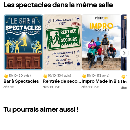
Les spectacles dans la même salle
10/10 (30 avis)
10/10 (134 avis)
10/10 (172 avis)
10
Bar à Spectacles
Rentrée de secou
Impro Made In Bis
Un h
rs
r
dès 1€
dès 10,95€
dès 10,95€
dès 1
Tu pourrais aimer aussi !