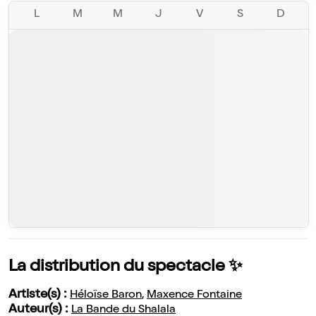
L
M
M
J
V
S
D
La distribution du spectacle ✨
Artiste(s) :
Héloïse Baron
,
Maxence Fontaine
Auteur(s) :
La Bande du Shalala