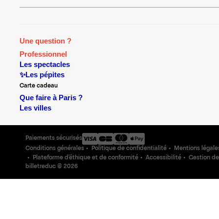
Une question ?
Professionnel
Les spectacles
✨Les pépites
Carte cadeau
Que faire à Paris ?
Les villes
Paiements sécurisés
Conditions générales
Politique de confidentialité
Mentions légale
Plateforme d'éthique et de conformité
Accessibilité
Gestion de
billetreduc ©
2026