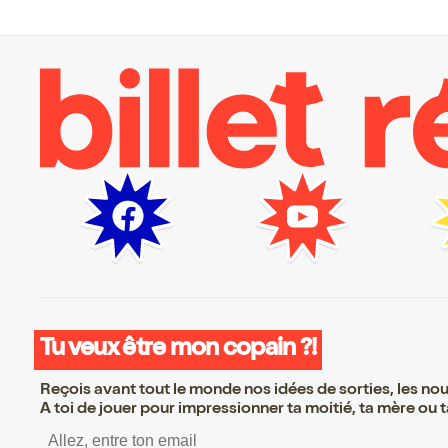
Tu veux être mon copain ?!
Reçois avant tout le monde nos idées de sorties, les nouv
A toi de jouer pour impressionner ta moitié, ta mère ou ta
S’inscrire S’inscrire S’