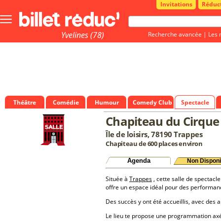
Invitations
Réduc
Bouton
menu
principale
Yvelines (78)
Recherche avancée
|
Les 
Théâtre
Comédie
Humour
Comedy Club
Spectacle
Chapiteau du Cirque
Île de loisirs, 78190 Trappes
Chapiteau de 600 places environ
Agenda
Non Disponi
Située à
Trappes
, cette salle de spectacle
offre un espace idéal pour des performan
Des succès y ont été accueillis, avec des a
Le lieu te propose une programmation a