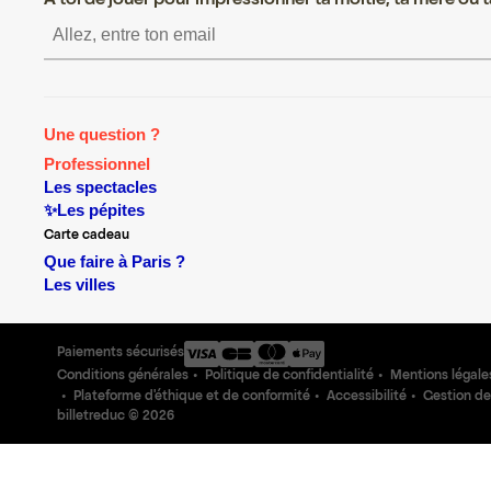
A toi de jouer pour impressionner ta moitié, ta mère ou ta
S’inscrire S’inscrire S’
Une question ?
Professionnel
Les spectacles
✨Les pépites
Carte cadeau
Que faire à Paris ?
Les villes
Paiements sécurisés
Conditions générales
Politique de confidentialité
Mentions légale
Plateforme d'éthique et de conformité
Accessibilité
Gestion de
billetreduc ©
2026