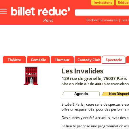
Invitations
Réduc
Bouton
menu
principale
Paris
Recherche avancée
|
Les 
Théâtre
Comédie
Humour
Comedy Club
Spectacle
Les Invalides
129 rue de grenelle, 75007 Paris
Site en Plein air de 4000 places environ
Agenda
Non Disponi
Située à
Paris
, cette salle de spectacle es
offre un espace idéal pour des performan
Des succès y ont été accueillis, avec des a
Le lieu te propose une programmation a