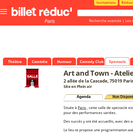
Invitations
Réduc
Bouton
menu
principale
Paris
Recherche avancée
|
Les 
Théâtre
Comédie
Humour
Comedy Club
Spectacle
Art and Town - Atel
2 allée de la Cascade, 75019 Pari
Site en Plein air
Agenda
Non Disponi
Située à
Paris
, cette salle de spectacle es
pour des performances variées.
Des succès y ont été accueillis, avec des a
Le lieu te propose une programmation a