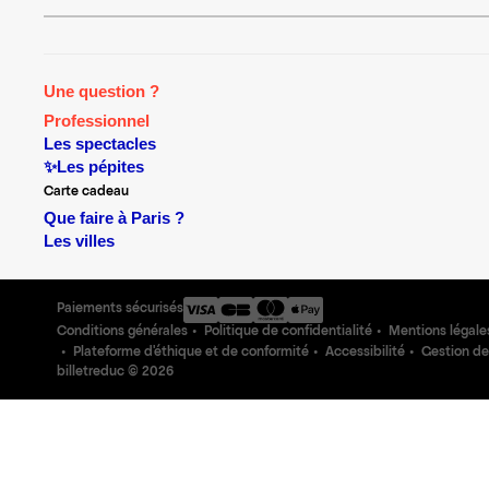
Une question ?
Professionnel
Les spectacles
✨Les pépites
Carte cadeau
Que faire à Paris ?
Les villes
Paiements sécurisés
Conditions générales
Politique de confidentialité
Mentions légale
Plateforme d'éthique et de conformité
Accessibilité
Gestion de
billetreduc ©
2026