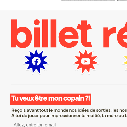
Tu veux être mon copain ?!
Reçois avant tout le monde nos idées de sorties, les nouv
A toi de jouer pour impressionner ta moitié, ta mère ou ta
S’inscrire S’inscrire S’