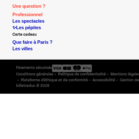
Une question ?
Professionnel
Les spectacles
✨Les pépites
Carte cadeau
Que faire à Paris ?
Les villes
Paiements sécurisés
Conditions générales
Politique de confidentialité
Mentions légale
Plateforme d'éthique et de conformité
Accessibilité
Gestion de
billetreduc ©
2026