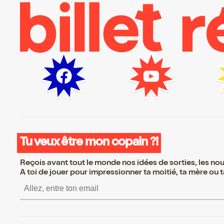
Tu veux être mon copain ?!
Reçois avant tout le monde nos idées de sorties, les nouv
A toi de jouer pour impressionner ta moitié, ta mère ou ta
S’inscrire S’inscrire S