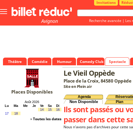
Invitations
Réduc
Bouton
menu
principale
Avignon
Recherche avancée
|
Les 
Théâtre
Comédie
Humour
Comedy Club
Spectacle
Le Vieil Oppède
Place de la Croix, 84580 Oppède
Site en Plein air
Places Disponibles
Agenda
Réservati
Non Disponible
Plan
Août 2026
Lu
Ma
Me
Je
Ve
Sa
Di
Ils sont passés ou v
14
15
16
17
18
passer dans cette sa
»
Toutes les dates
Nous n'avons pas d'archives pour cette sa