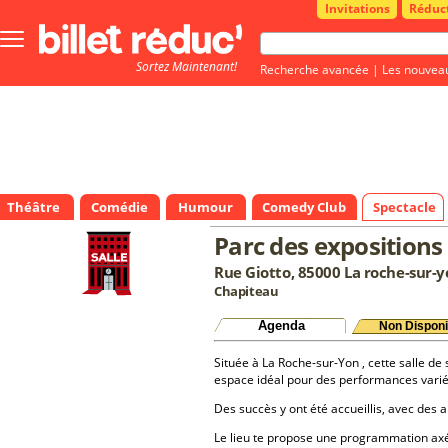
Invitations
Réduc
Bouton
menu
Sortez Maintenant!
principale
Recherche avancée
|
Les nouvea
Théâtre
Comédie
Humour
Comedy Club
Spectacle
Parc des expositions
Rue Giotto, 85000 La roche-sur-
Chapiteau
Agenda
Non Disponi
Située à La Roche-sur-Yon , cette salle de 
espace idéal pour des performances varié
Des succès y ont été accueillis, avec des a
Le lieu te propose une programmation a