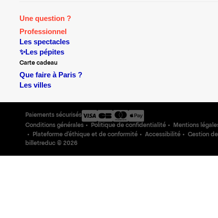
Une question ?
Professionnel
Les spectacles
✨Les pépites
Carte cadeau
Que faire à Paris ?
Les villes
Paiements sécurisés
Conditions générales
Politique de confidentialité
Mentions légale
Plateforme d'éthique et de conformité
Accessibilité
Gestion de
billetreduc ©
2026