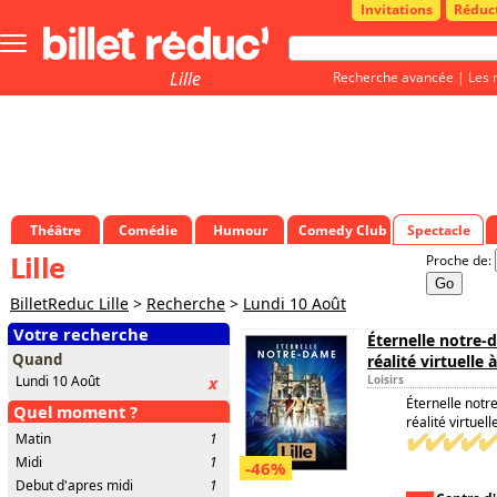
Invitations
Réduc
Bouton
menu
principale
Lille
Recherche avancée
|
Les 
Théâtre
Comédie
Humour
Comedy Club
Spectacle
Lille
Proche de:
BilletReduc Lille
>
Recherche
>
Lundi 10 Août
Votre recherche
Éternelle notre-
Quand
réalité virtuelle à 
Lundi 10 Août
x
Loisirs
Éternelle notr
Quel moment ?
réalité virtuelle
Matin
1
Midi
1
-46%
Debut d'apres midi
1