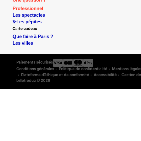
Une question ?
Professionnel
Les spectacles
✨Les pépites
Carte cadeau
Que faire à Paris ?
Les villes
Paiements sécurisés
Conditions générales
Politique de confidentialité
Mentions légale
Plateforme d'éthique et de conformité
Accessibilité
Gestion de
billetreduc ©
2026