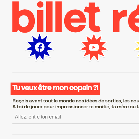
Tu veux être mon copain ?!
Reçois avant tout le monde nos idées de sorties, les nouv
A toi de jouer pour impressionner ta moitié, ta mère ou ta
S’inscrire S’inscrire S