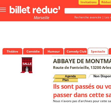
Invitations
Réduc
Bouton
menu
principale
Marseille
Recherche avancée
|
Les 
Théâtre
Comédie
Humour
Comedy Club
Spectacle
ABBAYE DE MONTM
Route de Fontvieille, 13200 Arles
Non Dispon
Agenda
Plan
Ils sont passés ou v
passer dans cette sa
Nous n'avons pas d'archives pour cette sa