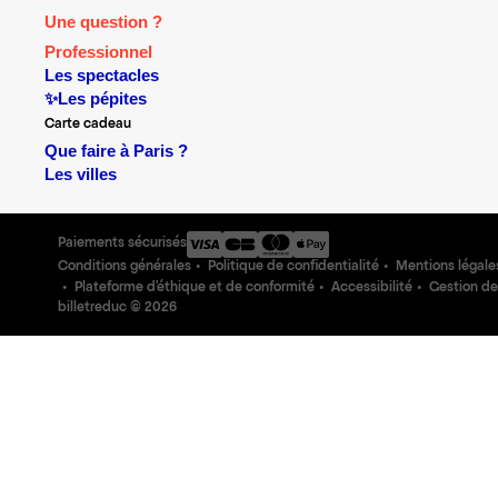
Une question ?
Professionnel
Les spectacles
✨Les pépites
Carte cadeau
Que faire à Paris ?
Les villes
Paiements sécurisés
Conditions générales
Politique de confidentialité
Mentions légale
Plateforme d'éthique et de conformité
Accessibilité
Gestion de
billetreduc ©
2026