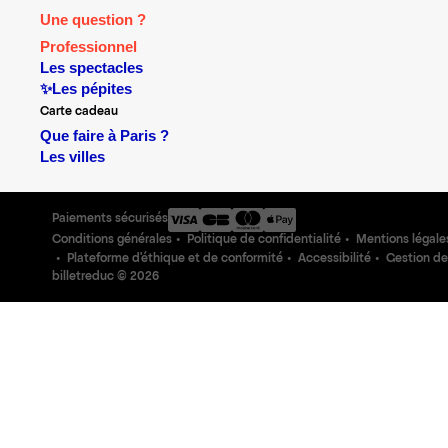
Une question ?
Professionnel
Les spectacles
✨Les pépites
Carte cadeau
Que faire à Paris ?
Les villes
Paiements sécurisés
Conditions générales
Politique de confidentialité
Mentions légale
Plateforme d'éthique et de conformité
Accessibilité
Gestion de
billetreduc ©
2026