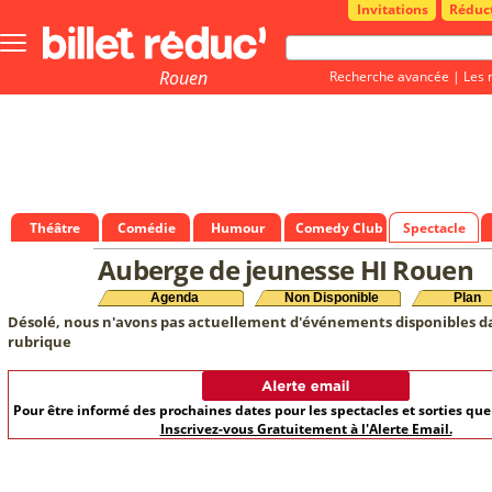
Invitations
Réduc
Bouton
menu
principale
Rouen
Recherche avancée
|
Les 
Théâtre
Comédie
Humour
Comedy Club
Spectacle
Auberge de jeunesse HI Rouen
Agenda
Non Disponible
Plan
Désolé, nous n'avons pas actuellement d'événements disponibles d
rubrique
Pour être informé des prochaines dates pour les spectacles et sorties qu
Inscrivez-vous Gratuitement à l'Alerte Email.