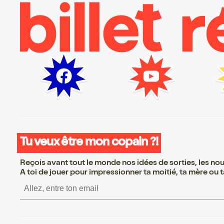
Tu veux être mon copain ?!
Reçois avant tout le monde nos idées de sorties, les nouv
A toi de jouer pour impressionner ta moitié, ta mère ou ta
S’inscrire S’inscrire S’