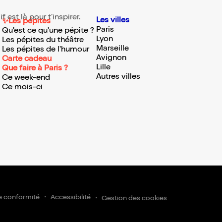
est là pour t’inspirer.
Les villes
✨Les pépites
Paris
Qu'est ce qu'une pépite ?
Lyon
Les pépites du théâtre
Marseille
Les pépites de l'humour
Avignon
Carte cadeau
Lille
Que faire à Paris ?
Autres villes
Ce week-end
Ce mois-ci
scrire
e conformité
Accessibilité
Gestion des cookies