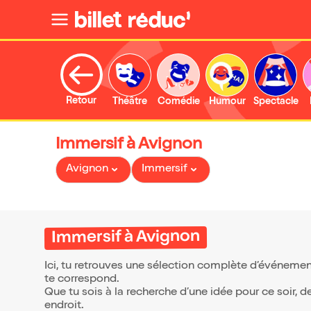
Retour
Théâtre
Comédie
Humour
Spectacle
Immersif à Avignon
Avignon
Immersif
Immersif à Avignon
Ici, tu retrouves une sélection complète d’événemen
te correspond.
Que tu sois à la recherche d’une idée pour ce soir, 
endroit.