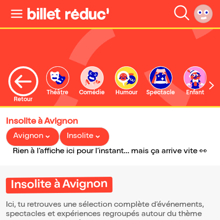
Théâtre
Comédie
Humour
Spectacle
Enfant
Retour
Insolite à Avignon
Avignon
Insolite
Rien à l’affiche ici pour l’instant… mais ça arrive vite 👀
Insolite à Avignon
Ici, tu retrouves une sélection complète d’événements,
spectacles et expériences regroupés autour du thème