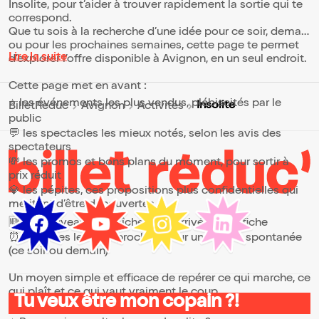
Insolite, pour t’aider à trouver rapidement la sortie qui te
correspond.
Que tu sois à la recherche d’une idée pour ce soir, demain
ou pour les prochaines semaines, cette page te permet
Lire la suite
d’explorer l’offre disponible à Avignon, en un seul endroit.
Cette page met en avant :
⭐ les événements les plus vendus, plébiscités par le
Insolite
BilletReduc
Avignon
Activités
public
💬 les spectacles les mieux notés, selon les avis des
spectateurs
💸 les promos et bons plans du moment, pour sortir à
prix réduit
💎 les pépites, ces propositions plus confidentielles qui
méritent d’être découvertes
🆕 les nouveautés, fraîchement arrivées à l’affiche
⏰ les dates les plus proches, pour une sortie spontanée
(ce soir ou demain)
Un moyen simple et efficace de repérer ce qui marche, ce
qui plaît et ce qui vaut vraiment le coup.
Tu veux être mon copain ?!