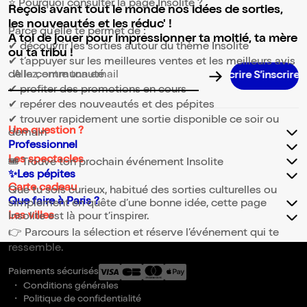
⭐ Pourquoi consulter la page Insolite ?
Reçois avant tout le monde nos idées de sorties,
les nouveautés et les réduc' !
Parce qu’elle te permet de :
A toi de jouer pour impressionner ta moitié, ta mère
✔ découvrir les sorties autour du thème Insolite
ou ta tribu !
✔ t’appuyer sur les meilleures ventes et les meilleurs avis
de la communauté
Adresse email pour la newsletter
✔ profiter des promotions en cours
✔ repérer des nouveautés et des pépites
✔ trouver rapidement une sortie disponible ce soir ou
Une question ?
demain
Professionnel
Les spectacles
🎟️ Trouve ton prochain événement Insolite
✨Les pépites
Carte cadeau
Que tu sois curieux, habitué des sorties culturelles ou
Que faire à Paris ?
simplement en quête d’une bonne idée, cette page
Les villes
Insolite est là pour t’inspirer.
👉 Parcours la sélection et réserve l’événement qui te
ressemble.
Paiements sécurisés
Conditions générales
Politique de confidentialité