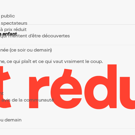
e public
s spectateurs
à prix réduit
 enfant
s qui méritent d’être découvertes
anée (ce soir ou demain)
, ce qui plaît et ce qui vaut vraiment le coup.
ant
urs avis de la communauté
 ou demain