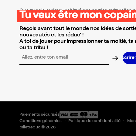
Que tu sois curieux, habitué des sorties culturelles
Tu veux être mon copain
👉 Parcours la sélection et réserve l’événement qui 
Reçois avant tout le monde nos idées de sortie
nouveautés et les réduc' !
A toi de jouer pour impressionner ta moitié, ta
ou ta tribu !
Adresse email pour la newsletter
Paiements sécurisés
Conditions générales
Politique de confidentialité
Ment
billetreduc © 2026