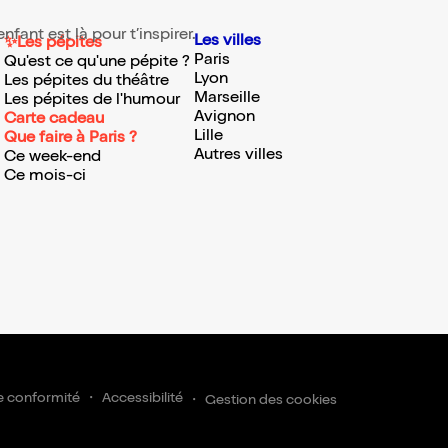
fant est là pour t’inspirer.
Les villes
✨Les pépites
Paris
Qu'est ce qu'une pépite ?
Lyon
Les pépites du théâtre
Marseille
Les pépites de l'humour
Avignon
Carte cadeau
Lille
Que faire à Paris ?
Autres villes
Ce week-end
Ce mois-ci
nscrire
e conformité
Accessibilité
Gestion des cookies