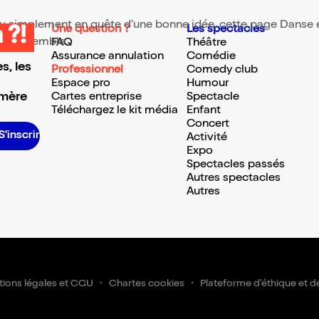
 ou simplement en quête d’une bonne idée, cette page Danse en
Une question ?
Les spectacles
 ?!
te ressemble.
FAQ
Théâtre
Assurance annulation
Comédie
s, les
Professionnel
Comedy club
Espace pro
Humour
 mère
Cartes entreprise
Spectacle
Téléchargez le kit média
Enfant
Concert
S’inscrire S’inscrire S’inscrire S’inscrire S’inscrire S’inscrire S’inscrire S’inscrire S’inscrire S’inscrire S’inscrire S’i
Activité
Expo
Spectacles passés
Autres spectacles
Autres
ions légales et CGU
Chartes cookies
Plateforme d'éthique et d