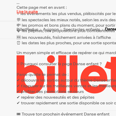
Cette page met en avant :
Lire la suite
⭐ les événements les plus vendus, plébiscités par l
💬 les spectacles les mieux notés, selon les avis de
💸 les promos et bons plans du moment, pour sortir 
Danse
BilletReduc
Avignon
Spectacles enfants
💎 les pépites, ces propositions plus confidentielle
🆕 les nouveautés, fraîchement arrivées à l’affiche
⏰ les dates les plus proches, pour une sortie spont
Un moyen simple et efficace de repérer ce qui marche
⭐ Pourquoi consulter la page Danse enfant ?
Parce qu’elle te permet de :
✔ découvrir les sorties autour du thème Danse enf
✔ t’appuyer sur les meilleures ventes et les meille
✔ profiter des promotions en cours
✔ repérer des nouveautés et des pépites
✔ trouver rapidement une sortie disponible ce soir
🎟️ Trouve ton prochain événement Danse enfant