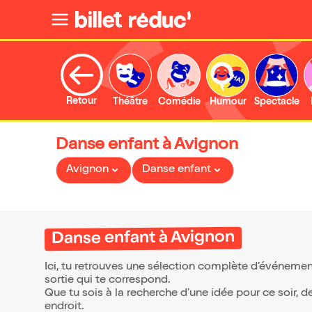
Retour
Théâtre
Comédie
Humour
Spectacle
Danse enfant à Avignon
Avignon
Danse enfant
Danse enfant à Avignon
Ici, tu retrouves une sélection complète d’événemen
sortie qui te correspond.
Que tu sois à la recherche d’une idée pour ce soir, 
endroit.