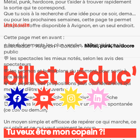
Métal, punk, hardcore, pour t’aider à trouver rapidement
la sortie qui te correspond.
Que tu sois à la recherche d’une idée pour ce soir, demain
ou pour les prochaines semaines, cette page te permet
Lire la suite
d’explorer l’offre disponible à Avignon, en un seul endroit.
Cette page met en avant :
⭐ les événements les plus vendus, plébiscités par le
Métal, punk, hardcore
BilletReduc
Avignon
Concert
public
💬 les spectacles les mieux notés, selon les avis des
spectateurs
💸 les promos et bons plans du moment, pour sortir à
prix réduit
💎 les pépites, ces propositions plus confidentielles qui
méritent d’être découvertes
🆕 les nouveautés, fraîchement arrivées à l’affiche
⏰ les dates les plus proches, pour une sortie spontanée
(ce soir ou demain)
Un moyen simple et efficace de repérer ce qui marche, ce
qui plaît et ce qui vaut vraiment le coup.
Tu veux être mon copain ?!