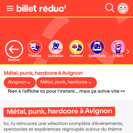
Théâtre
Comédie
Humour
Spectacle
Enfant
Retour
Métal, punk, hardcore à Avignon
Avignon
Métal, punk, hardcore
Rien à l’affiche ici pour l’instant… mais ça arrive vite 👀
Métal, punk, hardcore à Avignon
Ici, tu retrouves une sélection complète d’événements,
spectacles et expériences regroupés autour du thème