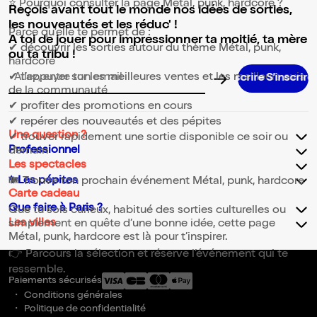
⭐ Pourquoi consulter la page Métal, punk, hardcore ?
Reçois avant tout le monde nos idées de sorties,
les nouveautés et les réduc' !
Parce qu’elle te permet de :
A toi de jouer pour impressionner ta moitié, ta mère
✔ découvrir les sorties autour du thème Métal, punk,
ou ta tribu !
hardcore
✔ t’appuyer sur les meilleures ventes et les meilleurs avis
Adresse email pour la newsletter
de la communauté
✔ profiter des promotions en cours
✔ repérer des nouveautés et des pépites
Une question ?
✔ trouver rapidement une sortie disponible ce soir ou
Professionnel
demain
Les spectacles
✨Les pépites
🎟️ Trouve ton prochain événement Métal, punk, hardcore
Carte cadeau
Que faire à Paris ?
Que tu sois curieux, habitué des sorties culturelles ou
Les villes
simplement en quête d’une bonne idée, cette page
Métal, punk, hardcore est là pour t’inspirer.
👉 Parcours la sélection et réserve l’événement qui te
ressemble.
Paiements sécurisés
Conditions générales
Politique de confidentialité