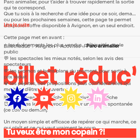
Parc animalier, pour t’aider à trouver rapidement la sortie
qui te correspond.
Que tu sois à la recherche d’une idée pour ce soir, demain
ou pour les prochaines semaines, cette page te permet
Lire la suite
d’explorer l’offre disponible à Avignon, en un seul endroit.
Cette page met en avant :
⭐ les événements les plus vendus, plébiscités par le
Parc animalier
BilletReduc
Avignon
Activités
public
💬 les spectacles les mieux notés, selon les avis des
spectateurs
💸 les promos et bons plans du moment, pour sortir à
prix réduit
💎 les pépites, ces propositions plus confidentielles qui
méritent d’être découvertes
🆕 les nouveautés, fraîchement arrivées à l’affiche
⏰ les dates les plus proches, pour une sortie spontanée
(ce soir ou demain)
Un moyen simple et efficace de repérer ce qui marche, ce
qui plaît et ce qui vaut vraiment le coup.
Tu veux être mon copain ?!