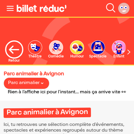
Théâtre
Comédie
Humour
Spectacle
Enfant
Retour
Parc animalier à Avignon
Parc animalier
Rien à l’affiche ici pour l’instant… mais ça arrive vite 👀
Parc animalier à Avignon
Ici, tu retrouves une sélection complète d’événements,
spectacles et expériences regroupés autour du thème