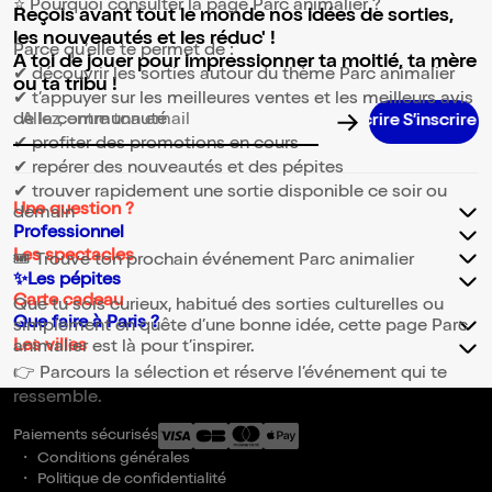
⭐ Pourquoi consulter la page Parc animalier ?
Reçois avant tout le monde nos idées de sorties,
les nouveautés et les réduc' !
Parce qu’elle te permet de :
A toi de jouer pour impressionner ta moitié, ta mère
✔ découvrir les sorties autour du thème Parc animalier
ou ta tribu !
✔ t’appuyer sur les meilleures ventes et les meilleurs avis
de la communauté
Adresse email pour la newsletter
✔ profiter des promotions en cours
✔ repérer des nouveautés et des pépites
✔ trouver rapidement une sortie disponible ce soir ou
Une question ?
demain
Professionnel
Les spectacles
🎟️ Trouve ton prochain événement Parc animalier
✨Les pépites
Carte cadeau
Que tu sois curieux, habitué des sorties culturelles ou
Que faire à Paris ?
simplement en quête d’une bonne idée, cette page Parc
Les villes
animalier est là pour t’inspirer.
👉 Parcours la sélection et réserve l’événement qui te
ressemble.
Paiements sécurisés
Conditions générales
Politique de confidentialité