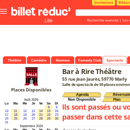
Invitations
Réduc
Bouton
menu
principale
Lille
Recherche avancée
|
Les 
Théâtre
Comédie
Humour
Comedy Club
Spectacle
Bar à Rire Théâtre
55 rue Jean Jaurès, 59770 Marly
Salle de spectacle de 50 places environ
Places Disponibles
Agenda
Réservati
Non Disponible
Plan
Août 2026
Lu
Ma
Me
Je
Ve
Sa
Di
Ils sont passés ou v
8
9
10
11
12
13
14
15
16
passer dans cette sa
17
18
19
20
21
22
23
24
25
26
27
28
29
30
31
Septembre 2026
Lu
Ma
Me
Je
Ve
Sa
Di