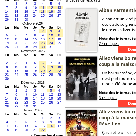
9 pages de résultats
1
2
3
4
5
6
7
8
9
10
11
12
13
Alban Parmenti
14
15
16
17
18
19
20
21
22
23
24
25
26
27
Alban est un kiné j
28
29
30
Octobre 2026
décidé de soigner 
Lu
Ma
Me
Je
Ve
Sa
Di
le rire et le divert
1
2
3
4
5
6
7
8
9
10
11
Note des internautes
12
13
14
15
16
17
18
27 critiques
19
20
21
22
23
24
25
26
27
28
29
30
31
Novembre 2026
Lu
Ma
Me
Je
Ve
Sa
Di
Allez viens boire
1
2
3
4
5
6
7
8
coup à la maiso
9
10
11
12
13
14
15
16
17
18
19
20
21
22
Un bar sur scène, 
23
24
25
26
27
28
29
c'est parti pour le
30
Décembre 2026
mode téléphone ar
Lu
Ma
Me
Je
Ve
Sa
Di
1
2
3
4
5
6
Note des internautes
7
8
9
10
11
12
13
3 critiques
14
15
16
17
18
19
20
21
22
23
24
25
26
27
28
29
30
31
Janvier 2027
Allez viens boire
Lu
Ma
Me
Je
Ve
Sa
Di
coup à la maison
1
2
3
4
5
6
7
8
9
10
Réveillon
11
12
13
14
15
16
17
18
19
20
21
22
Ça va être un sacré
»
Toutes les dates