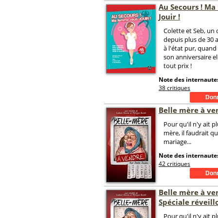
Au Secours ! M
Jouir !
Colette et Seb, un
depuis plus de 30 
à l'état pur, quand
son anniversaire el
tout prix !
Note des internautes
38 critiques
Belle mère à ve
Pour qu'il n'y ait p
mère, il faudrait qu'
mariage...
Note des internautes
42 critiques
Belle mère à ve
Spéciale réveill
Pour qu'il n'y ait p