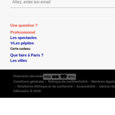
S’inscrire S’inscrire S’inscrire
Une question ?
Professionnel
Les spectacles
✨Les pépites
Carte cadeau
Que faire à Paris ?
Les villes
Paiements sécurisés
Conditions générales
Politique de confidentialité
Mentions légale
Plateforme d'éthique et de conformité
Accessibilité
Gestion de
billetreduc ©
2026