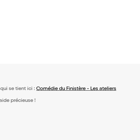
e Patapon
,95€
qui se tient ici :
Comédie du Finistère - Les ateliers
 aide précieuse !