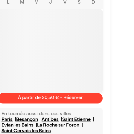
L
M
M
J
V
S
D
À partir de 20,50 € - Réserver
En tournée aussi dans ces villes
Paris
Besançon
Antibes
Saint Etienne
JEAN-CHRISTOPHE
Sandrine
Evian les Bains
La Roche sur Foron
10/10
Vu avec Billet Réduc'
le 22 janv. 2026
Vu avec Bill
Saint Gervais les Bains