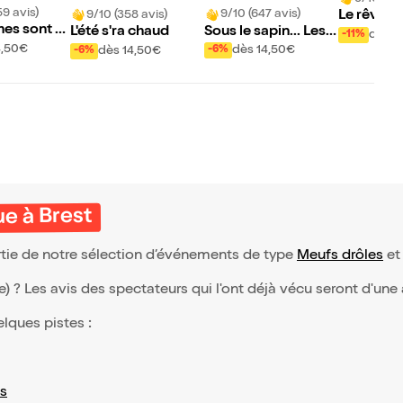
59 avis)
9/10 (647 avis)
9/10 (358 avis)
Le rêve d
es sont d
Sous le sapin... Les e
L'été s'ra chaud
dès 7
-11%
s comme l
mmerdes !
4,50€
dès 14,50€
dès 14,50€
-6%
-6%
e à Brest
rtie de notre sélection d’événements de type
Meufs drôles
et 
(e) ? Les avis des spectateurs qui l'ont déjà vécu seront d'une
elques pistes :
s