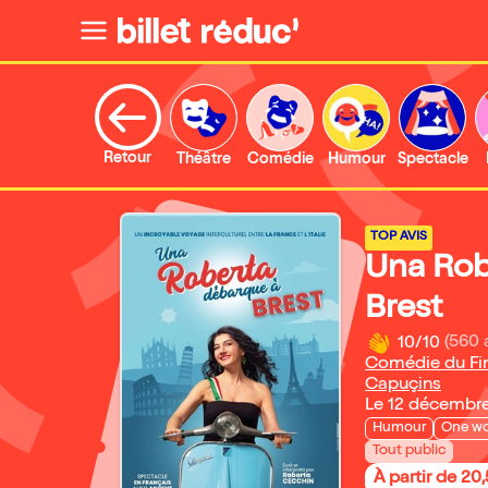
Retour
Théâtre
Comédie
Humour
Spectacle
TOP AVIS
Una Rob
Brest
10/10
(560 
Comédie du Fini
Capuçins
Le 12 décembr
Humour
One w
Tout public
À partir de 20