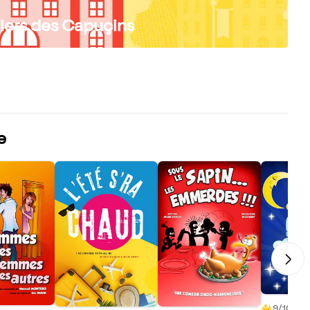
liers des Capuçins
e
9/10 (24 