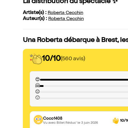
La distribution du spectacle ✨
Artiste(s) :
Roberta Cecchin
Auteur(s) :
Roberta Cecchin
Una Roberta débarque à Brest, les
10/10
(560 avis)
😍
🤗
😐
🙁
Coco1408
10/1
Vu avec Billet Réduc'
le 3 juin 2026