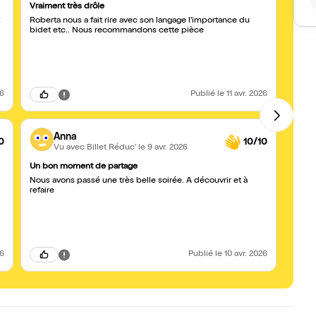
Vraiment très drôle
Un co
Roberta nous a fait rire avec son langage l'importance du
Un spe
bidet etc.. Nous recommandons cette pièce
d’éner
irrési
avec 
compl
ressor
un ex
26
Publié
le 11 avr. 2026
Anna
0
10/10
Vu avec Billet Réduc'
le 9 avr. 2026
Un bon moment de partage
Robert
Nous avons passé une très belle soirée. A découvrir et à
Nous 
refaire
spect
26
Publié
le 10 avr. 2026