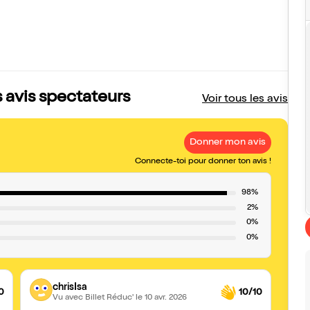
 avis spectateurs
Voir tous les avis
Donner mon avis
Connecte-toi pour donner ton avis !
98%
2%
0%
0%
chrisIsa
0
10/10
Vu avec Billet Réduc'
le 10 avr. 2026