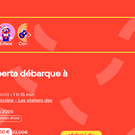
Enfant
Concert
erta débarque à
avis)
•
1 h 15 min
stère - Les ateliers des
e 2026
oman show
,50 €
22,00€