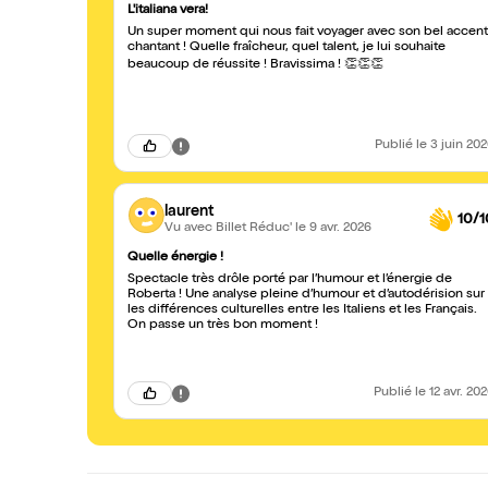
L'italiana vera!
Un super moment qui nous fait voyager avec son bel accent
chantant ! Quelle fraîcheur, quel talent, je lui souhaite
beaucoup de réussite ! Bravissima ! 👏👏👏
Publié
le 3 juin 20
laurent
10/1
Vu avec Billet Réduc'
le 9 avr. 2026
Quelle énergie !
Spectacle très drôle porté par l’humour et l’énergie de
Roberta ! Une analyse pleine d’humour et d’autodérision sur
les différences culturelles entre les Italiens et les Français.
On passe un très bon moment !
Publié
le 12 avr. 20