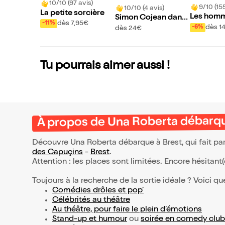
10/10 (97 avis)
9/10 (15
10/10 (4 avis)
La petite sorcière
Les homm
Simon Cojean dans
dès 7,95€
-11%
es femme
100% beurre salé
dès 1
-6%
dès 24€
es autres
Tu pourrais aimer aussi !
À propos de Una Roberta débarqu
Découvre Una Roberta débarque à Brest, qui fait pa
des Capuçins
-
Brest
.
Attention : les places sont limitées. Encore hésitant
Toujours à la recherche de la sortie idéale ? Voici qu
Comédies drôles et pop’
Célébrités au théâtre
Au théâtre, pour faire le plein d’émotions
Stand-up et humour
ou
soirée en comedy club