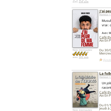
avec
234 avis
J'ai p
Humour >
Musulm
vrai : 
Avec M
Café th
Aix En 
Du 30/
Note internautes:
Mercred
avec
393 avis
Ajout
La fol
Humour >
Un jol
racon
Café th
Aix En 
Du 01/
Jeudi à
Note internautes: