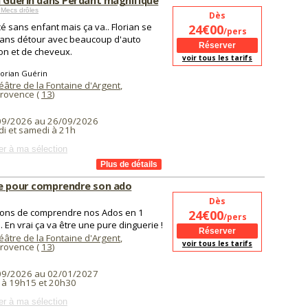
n Guérin dans Perdant magnifique
Mecs drôles
Dès
é sans enfant mais ça va.. Florian se
24€00
/pers
 sans détour avec beaucoup d'auto
ion et de cheveux.
voir tous les tarifs
lorian Guérin
éâtre de la Fontaine d'Argent
,
Provence (
13
)
09/2026 au 26/09/2026
i et samedi à 21h
er à ma sélection
e pour comprendre son ado
Dès
ons de comprendre nos Ados en 1
24€00
/pers
 En vrai ça va être une pure dinguerie !
éâtre de la Fontaine d'Argent
,
voir tous les tarifs
Provence (
13
)
09/2026 au 02/01/2027
 à 19h15 et 20h30
er à ma sélection