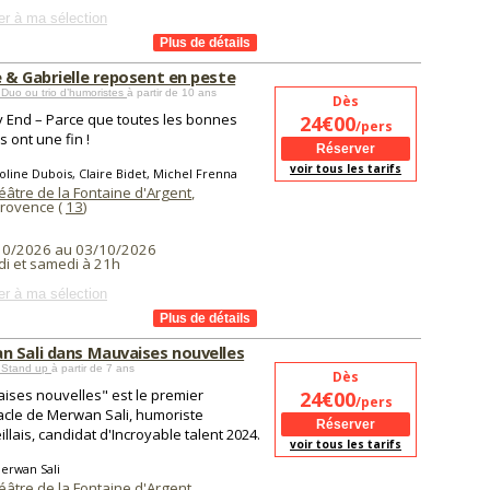
er à ma sélection
 & Gabrielle reposent en peste
Duo ou trio d’humoristes
à partir de 10 ans
Dès
 End – Parce que toutes les bonnes
24€00
/pers
 ont une fin !
voir tous les tarifs
oline Dubois, Claire Bidet, Michel Frenna
éâtre de la Fontaine d'Argent
,
Provence (
13
)
10/2026 au 03/10/2026
i et samedi à 21h
er à ma sélection
 Sali dans Mauvaises nouvelles
 Stand up
à partir de 7 ans
Dès
ises nouvelles" est le premier
24€00
/pers
acle de Merwan Sali, humoriste
llais, candidat d'Incroyable talent 2024.
voir tous les tarifs
erwan Sali
éâtre de la Fontaine d'Argent
,