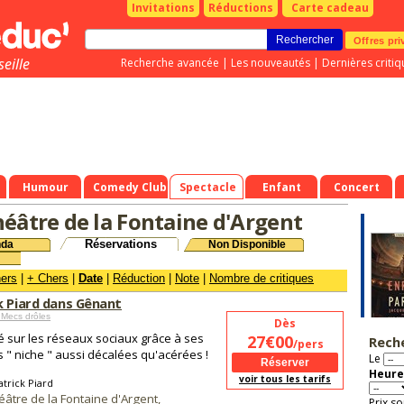
Invitations
Réductions
Carte cadeau
Offres pri
eille
Recherche avancée
|
Les nouveautés
|
Dernières critiq
Humour
Comedy Club
Spectacle
Enfant
Concert
héâtre de la Fontaine d'Argent
Réservations
nda
Non Disponible
hers
|
+ Chers
|
Date
|
Réduction
|
Note
|
Nombre de critiques
k Piard dans Gênant
Mecs drôles
Dès
é sur les réseaux sociaux grâce à ses
27€00
Rech
/pers
 " niche " aussi décalées qu'acérées !
Le
Heure
voir tous les tarifs
atrick Piard
éâtre de la Fontaine d'Argent
,
Prix so