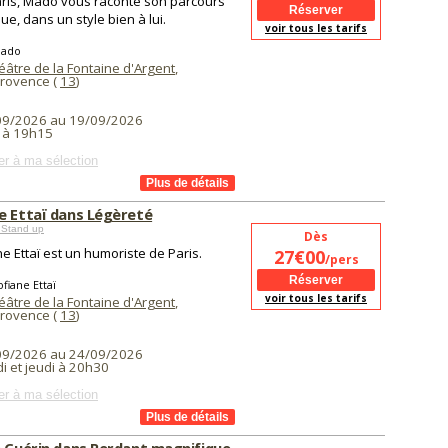
aris, Mado vous raconte son parcours
ue, dans un style bien à lui.
voir tous les tarifs
Mado
éâtre de la Fontaine d'Argent
,
Provence (
13
)
09/2026 au 19/09/2026
 à 19h15
er à ma sélection
e Ettaï dans Légèreté
 Stand up
Dès
e Ettaï est un humoriste de Paris.
27€00
/pers
fiane Ettaï
voir tous les tarifs
éâtre de la Fontaine d'Argent
,
Provence (
13
)
09/2026 au 24/09/2026
i et jeudi à 20h30
er à ma sélection