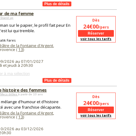
eur de ma femme
 Stand up
Dès
an sur le papier, le profil fait peur En
24€00
/pers
c'est lui qui tremble.
voir tous les tarifs
alik Fares
éâtre de la Fontaine d'Argent
,
Provence (
13
)
09/2026 au 07/01/2027
i et jeudi à 20h30
er à ma sélection
le histoire des femmes
 Mecs drôles
à partir de 10 ans
Dès
i mélange d'humour et d'histoire
24€00
/pers
té avec une franchise décapante.
éâtre de la Fontaine d'Argent
,
voir tous les tarifs
Provence (
13
)
10/2026 au 03/12/2026
 20h30