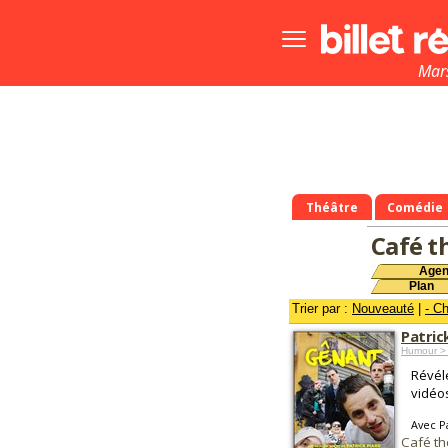
Bouton
menu
principale
Mars
Théâtre
Comédie
Café t
Age
Plan
Trier par :
Nouveauté
|
- C
Patric
Humour > 
Révél
vidéos
Avec P
Café th