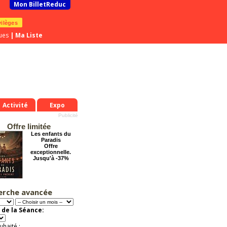
Mon BilletReduc
vilèges
ues
|
Ma Liste
Activité
Expo
Offre limitée
Les enfants du
Paradis
Offre
exceptionnelle.
Jusqu'à -37%
erche avancée
Grosse ambiance
Offre
exceptionnelle.
 de la Séance:
Jusqu'à -54%
uhaité :