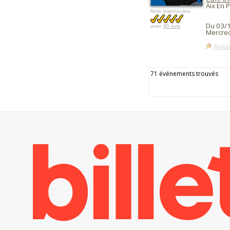
Aix En 
Note internautes:
Du 03/
avec
90 avis
Mercred
Ajout
71 événements trouvés