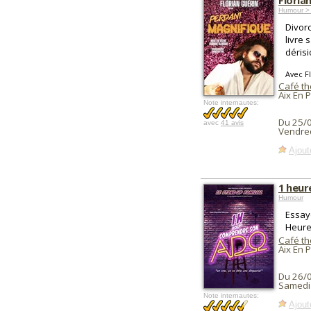
Floria
Humour > 
Divorc
livre
déris
Avec F
Café th
Aix En 
Note internautes:
Du 25/
avec
41 avis
Vendred
Ajout
1 heur
Humour
Essay
Heure.
Café th
Aix En 
Du 26/
Samedi
Note internautes:
Ajout