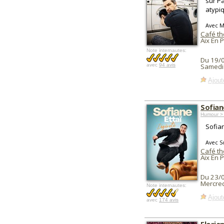
sur P
atypiq
Avec 
Café th
Aix En 
Note internautes:
Du 19/
avec
94 avis
Samedi
Ajout
Sofian
Humour >
Sofian
Avec So
Café th
Aix En 
Du 23/
Mercred
Note internautes:
Ajout
avec
174 avis