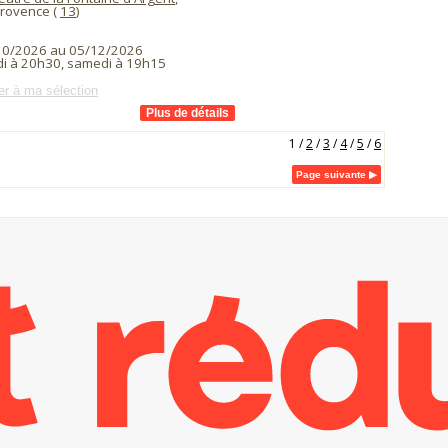
Provence (
13
)
10/2026 au 05/12/2026
i à 20h30, samedi à 19h15
er à ma sélection
1
/
2
/
3
/
4
/
5
/
6