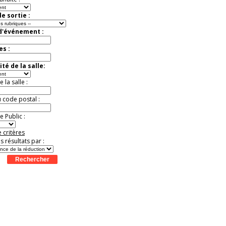
e sortie :
 d'événement :
es :
té de la salle:
la salle :
u code postal :
 Public :
 critères
es résultats par :