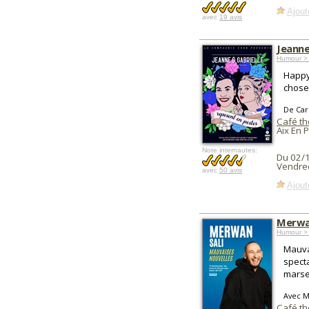
Ajout
avec
19 avis
Jeanne
Humour > 
Happy
choses
De Car
Café th
Aix En 
Note internautes:
Du 02/
Vendred
avec
50 avis
Ajout
Merwan
Humour >
Mauva
spect
marsei
Avec M
Café th