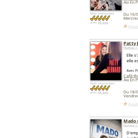
Aix En 
Du 16/
Note internautes:
Mercred
avec
48 avis
Ajout
Patty 
Humour > 
Elle s
elle e
Avec P
Café th
Aix En 
Note internautes:
Du 18/
avec
44 avis
Vendred
Ajout
Mado d
Humour >
D'emp