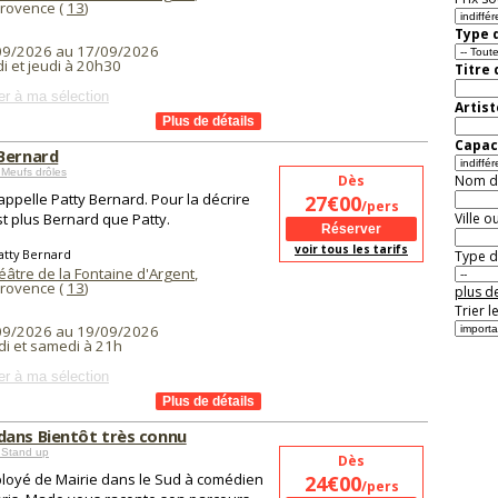
Provence (
13
)
Type d
09/2026 au 17/09/2026
i et jeudi à 20h30
Titre
er à ma sélection
Artist
Capaci
Bernard
Meufs drôles
Dès
Nom de 
'appelle Patty Bernard. Pour la décrire
27€00
/pers
st plus Bernard que Patty.
Ville o
voir tous les tarifs
atty Bernard
Type de
éâtre de la Fontaine d'Argent
,
Provence (
13
)
plus de
Trier l
09/2026 au 19/09/2026
i et samedi à 21h
er à ma sélection
ans Bientôt très connu
 Stand up
Dès
loyé de Mairie dans le Sud à comédien
24€00
/pers