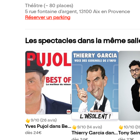
Théâtre (~ 80 places)
5 rue fontaine d'argent, 13100 Aix en Provence
Réserver un parking
Les spectacles dans la même sall
9/10 (26 avis)
Yves Pujol dans Bes
9/10 (14 avis)
10/10 (3
t of
Thierry Garcia dans
Tony Sain
dès 24€
L'insolent
ans Effic
dès 24€
dès 27€