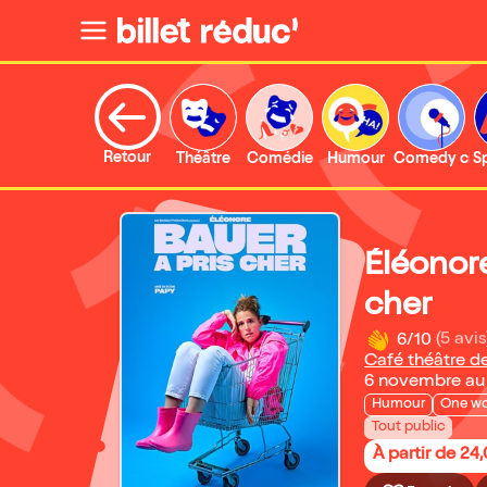
Retour
Théâtre
Comédie
Humour
Comedy clu
S
Éléonore
cher
6/10
(5 avis
Café théâtre de
6 novembre au
Humour
One w
Tout public
À partir de 24