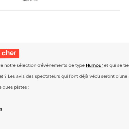
dès 24€
eule ?
s cher
e de notre sélection d’événements de type
Humour
et qui se tie
(e) ? Les avis des spectateurs qui l'ont déjà vécu seront d'une
elques pistes :
s