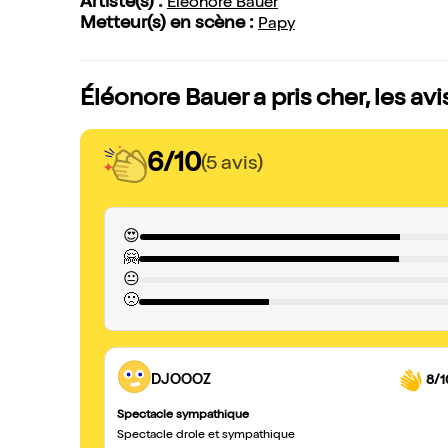
Artiste(s) :
Éléonore Bauer
Metteur(s) en scène :
Papy
Éléonore Bauer a pris cher, les av
6/10
(5 avis)
😍
🤗
😐
🙁
DJOOOZ
8/1
Spectacle sympathique
Spectacle drole et sympathique