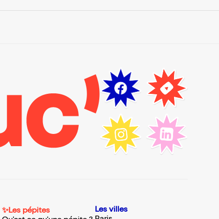
Les villes
✨Les pépites