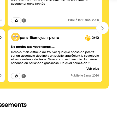
copines et surtout si l'une d'entre elle est enceinte ou
formi
accoucher dans l'année
voule
mome
26
Publié
le 12 déc. 2025
0
paris-15emejean-pierre
2/10
Ne perdez pas votre temps.....
Désolé, mais difficile de trouver quelque chose de positif
sur un spectacle destiné à un public appréciant la scatologie
et les lourdeurs de texte. Nous sommes bien loin du thème
annoncé en parlant de grossesse. De quoi parle-t-on ?
Difficile à le définir......
Voir plus
25
Publié
le 2 mai 2026
lassements