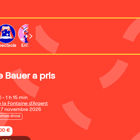
b
pectacle
Enfant
Concert
Activité
 Bauer a pris
)
•
1 h 15 min
 la Fontaine d'Argent
 7 novembre 2026
oman show
,00 €