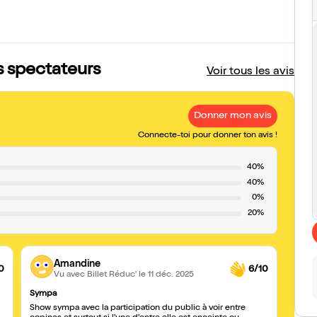
is spectateurs
Voir tous les avis
Donner mon avis
Connecte-toi pour donner ton avis !
40%
40%
0%
20%
Amandine
0
6/10
Vu avec Billet Réduc'
le 11 déc. 2025
Sympa
MAMA
Show sympa avec la participation du public à voir entre
Pourq