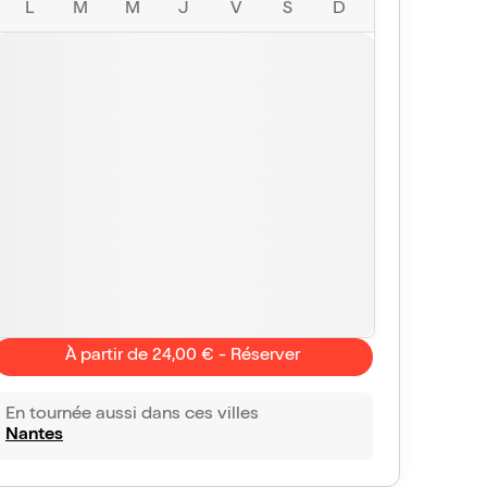
L
M
M
J
V
S
D
À partir de 24,00 € - Réserver
Isabella motte
6/10
En tournée aussi dans ces villes
Nantes
N BURN OUT
uoi les copines vous mentent en vous disant que c'est