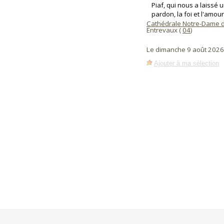
Piaf, qui nous a laissé u
pardon, la foi et l'amour
Cathédrale Notre-Dame d
Entrevaux (
04
)
Le dimanche 9 août 202
Ajouter à ma sélection