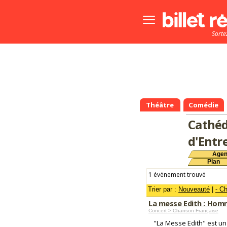
Bouton
menu
Sorte
principale
Théâtre
Comédie
Cathéd
d'Entr
Age
Plan
1 événement trouvé
Trier par :
Nouveauté
|
- C
La messe Edith : Homm
Concert > Chanson Française
"La Messe Edith" est u