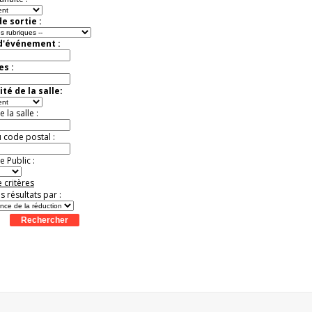
e sortie :
 d'événement :
es :
té de la salle:
la salle :
u code postal :
 Public :
 critères
es résultats par :