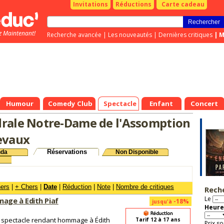
Invitations
Réductions
Carte cadeau
z Maintenant!
Recherche avancée
|
Les nouveautés
|
Dernières critiques
|
M
Humour
Comedy Club
Spectacle
Enfant
Concert
rale Notre-Dame de l'Assomption
evaux
Réservations
nda
Non Disponible
hers
|
+ Chers
|
Date
|
Réduction
|
Note
|
Nombre de critiques
Rech
Le
age à Edith Piaf
-18%
jusqu'à
Heure
n spectacle rendant hommage à Édith
Tarif 12 à 17 ans
Prix so