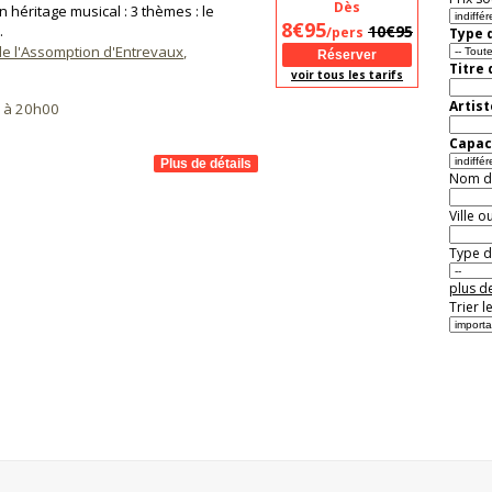
Dès
n héritage musical : 3 thèmes : le
8€95
.
10€95
/pers
Type d
e l'Assomption d'Entrevaux
,
Titre
voir tous les tarifs
Artist
6 à 20h00
Capaci
Nom de 
Ville o
Type de
plus de
Trier l