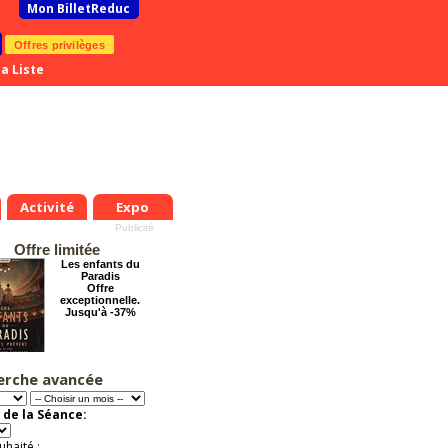
Mon BilletReduc
Offres privilèges
a Liste
Activité
Expo
Offre limitée
Les enfants du
Paradis
Offre
exceptionnelle.
Jusqu'à -37%
erche avancée
La véritable histoire
du Père Noël
Offre
 de la Séance:
exceptionnelle.
Jusqu'à -13%
uhaité :