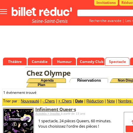
Invitations
Réduc
Bouton
menu
principale
Seine-Saint-Denis
Recherche avancée
|
Les 
(93)
Théâtre
Comédie
Humour
Comedy Club
Spectacle
Chez Olympe
Réservations
Agenda
Non Disp
Plan
1 événement trouvé
Trier par :
Nouveauté
|
- Chers
|
+ Chers
|
Date
|
Réduction
|
Note
|
Nombre d
Infiniment Queer·s
Activités > Insolite
à partir de 13 ans
1 spectacle, 24 pièces Queers, 60 minutes.
Vous choisissez l'ordre des pièces !