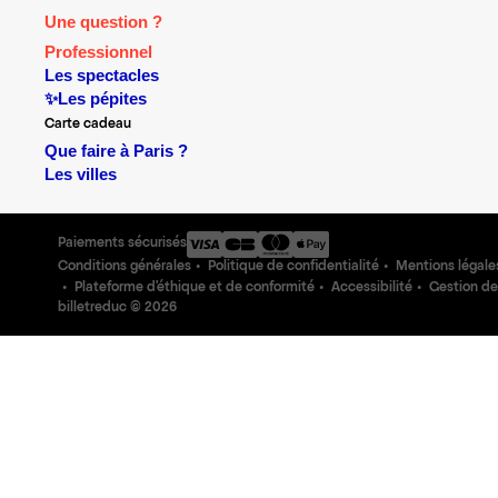
Une question ?
Professionnel
Les spectacles
✨Les pépites
Carte cadeau
Que faire à Paris ?
Les villes
Paiements sécurisés
Conditions générales
Politique de confidentialité
Mentions légale
Plateforme d'éthique et de conformité
Accessibilité
Gestion de
billetreduc ©
2026