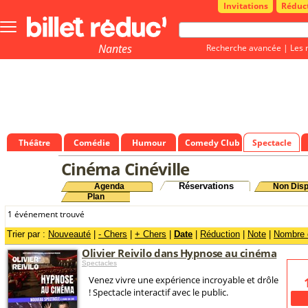
Invitations
Réduc
Bouton
menu
principale
Nantes
Recherche avancée
|
Les 
Théâtre
Comédie
Humour
Comedy Club
Spectacle
Cinéma Cinéville
Réservations
Agenda
Non Disp
Plan
1 événement trouvé
Trier par :
Nouveauté
|
- Chers
|
+ Chers
|
Date
|
Réduction
|
Note
|
Nombre d
Olivier Reivilo dans Hypnose au cinéma
Spectacles
Venez vivre une expérience incroyable et drôle
! Spectacle interactif avec le public.