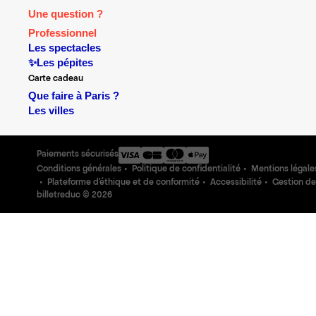
Une question ?
Professionnel
Les spectacles
✨Les pépites
Carte cadeau
Que faire à Paris ?
Les villes
Paiements sécurisés
Conditions générales
Politique de confidentialité
Mentions légale
Plateforme d'éthique et de conformité
Accessibilité
Gestion de
billetreduc ©
2026