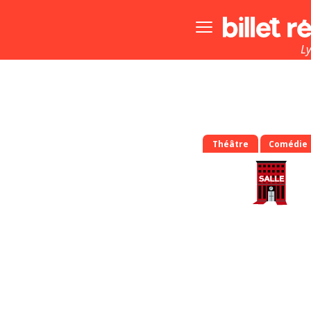
Bouton
menu
principale
L
Théâtre
Comédie