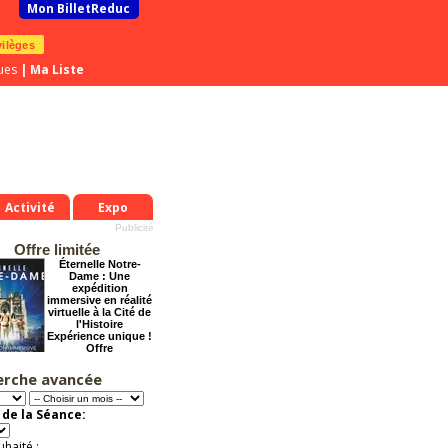
Mon BilletReduc
vilèges
ues
|
Ma Liste
Activité
Expo
Offre limitée
Éternelle Notre-
Dame : Une
expédition
immersive en réalité
virtuelle à la Cité de
l'Histoire
Expérience unique !
Offre
promotionnelle.
Jusqu'à -35%
erche avancée
Chéri on se dit tout
!
de la Séance:
Offre
exceptionnelle.
Jusqu'à -57%
uhaité :