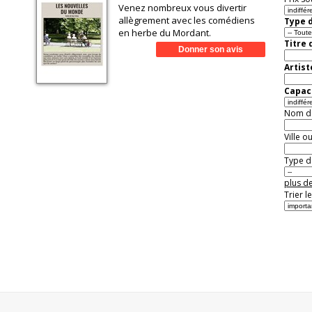
Venez nombreux vous divertir
allègrement avec les comédiens
Type d
en herbe du Mordant.
Titre 
Artist
Capaci
Nom de 
Ville o
Type de
plus de
Trier l