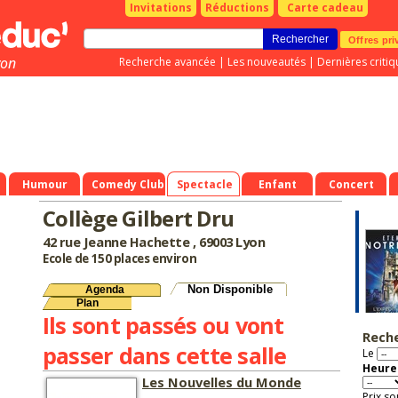
Invitations
Réductions
Carte cadeau
Offres pri
yon
Recherche avancée
|
Les nouveautés
|
Dernières critiq
Humour
Comedy Club
Spectacle
Enfant
Concert
Collège Gilbert Dru
42 rue Jeanne Hachette , 69003 Lyon
Ecole de 150 places environ
Non Disponible
Agenda
Plan
Ils sont passés ou vont
Rech
passer dans cette salle
Le
Heure 
Les Nouvelles du Monde
Prix so