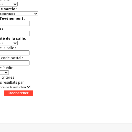
e sortie :
d'événement :
es :
té de la salle:
la salle :
u code postal :
 Public :
 critères
es résultats par :