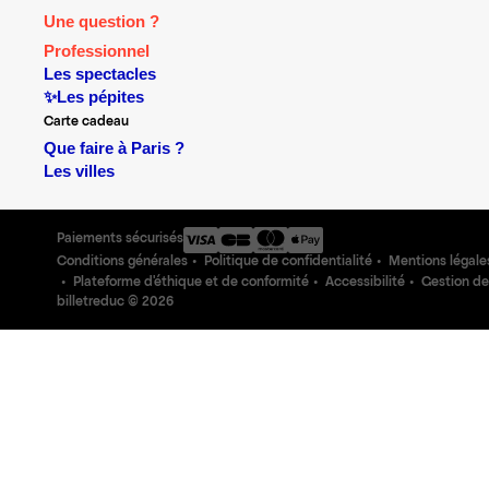
Une question ?
Professionnel
Les spectacles
✨Les pépites
Carte cadeau
Que faire à Paris ?
Les villes
Paiements sécurisés
Conditions générales
Politique de confidentialité
Mentions légale
Plateforme d'éthique et de conformité
Accessibilité
Gestion de
billetreduc ©
2026