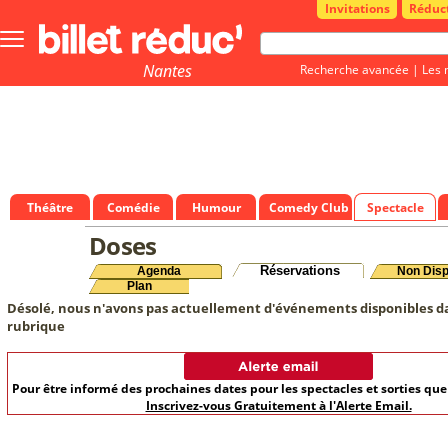
Invitations
Réduc
Bouton
menu
principale
Nantes
Recherche avancée
|
Les 
Théâtre
Comédie
Humour
Comedy Club
Spectacle
Doses
Réservations
Agenda
Non Disp
Plan
Désolé, nous n'avons pas actuellement d'événements disponibles d
rubrique
Pour être informé des prochaines dates pour les spectacles et sorties qu
Inscrivez-vous Gratuitement à l'Alerte Email.