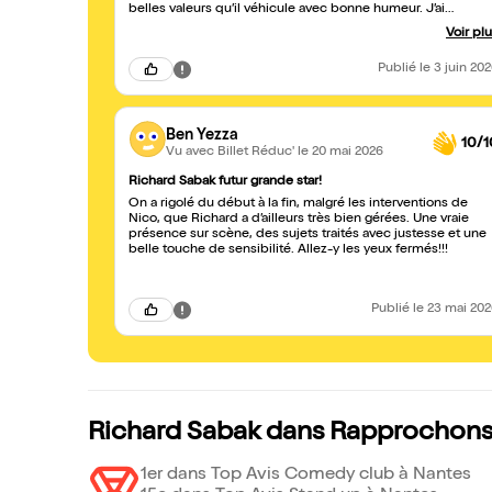
belles valeurs qu’il véhicule avec bonne humeur. J’ai
absolument adoré (même si je suis restée à 3km pour
Voir pl
prendre la photo avec ma copine après le spectacle 😂). J’a
hâte d’assister à nouveau à un de ses spectacles !
Publié
le 3 juin 20
Ben Yezza
10/1
Vu avec Billet Réduc'
le 20 mai 2026
Richard Sabak futur grande star!
On a rigolé du début à la fin, malgré les interventions de
Nico, que Richard a d’ailleurs très bien gérées. Une vraie
présence sur scène, des sujets traités avec justesse et une
belle touche de sensibilité. Allez-y les yeux fermés!!!
Publié
le 23 mai 20
Richard Sabak dans Rapprochons
1er dans Top Avis Comedy club à Nantes