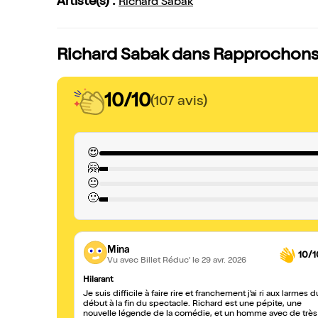
Artiste(s) :
Richard Sabak
Richard Sabak dans Rapprochons-
10/10
(107 avis)
😍
🤗
😐
🙁
Mina
10/1
Vu avec Billet Réduc'
le 29 avr. 2026
Hilarant
Je suis difficile à faire rire et franchement j’ai ri aux larmes d
début à la fin du spectacle. Richard est une pépite, une
nouvelle légende de la comédie, et un homme avec de très