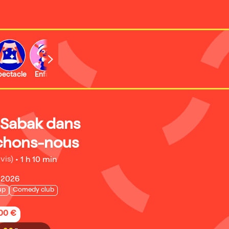
b
pectacle
Enfant
Concert
Activité
 Sabak dans
chons-nous
vis)
•
1 h 10 min
 2026
up
Comedy club
,00 €