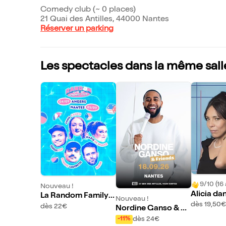
Comedy club (~ 0 places)
21 Quai des Antilles, 44000 Nantes
Réserver un parking
Les spectacles dans la même sall
9/10 (16 
Nouveau !
Alicia da
La Random Family à
Nouveau !
es
dès 19,50€
Doses
dès 22€
Nordine Ganso & Fri
ends
dès 24€
-11%