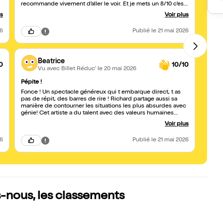
recommande vivement d’aller le voir. Et je mets un 8/10 c’est
Barbè
mieux que Louis 🤣🤣
us
Voir plus
i
26
Publié
le 21 mai 2026
Beatrice
0
10/10
Vu avec Billet Réduc'
le 20 mai 2026
Pépite !
À cau
Fonce ! Un spectacle généreux qui t embarque direct, t as
Merci
pas de répit, des barres de rire ! Richard partage aussi sa
l’ambia
manière de contourner les situations les plus absurdes avec
pas un 6/ 10 en
génie! Cet artiste a du talent avec des valeurs humaines
contin
touchantes ! Naturel et accessible! Avec des amies, nous
Voir plus
😂. Br
avons passé une très bonne soirée et nous étions unanimes!
soiré
Richard bravo ! Béatrice
26
Publié
le 21 mai 2026
-nous, les classements