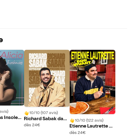
e
avis)
10/10 (107 avis)
ns Insolenc
Richard Sabak dans
10/10 (122 avis)
Rapprochons-nous
dès 24€
Etienne Lautrette da
ns Bon vivant
dès 24€