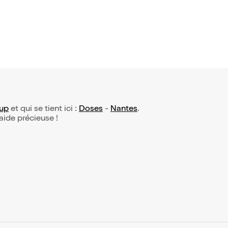
 up
et qui se tient ici :
Doses
-
Nantes
.
 aide précieuse !