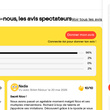
nous, les avis spectateurs
Voir tous les avis
Donner mon avis
Connecte-toi pour donner ton avis !
96%
2%
0%
2%
Nadia
0
10/10
Vu avec Billet Réduc'
le 20 mai 2026
Sacré Nico !
Un art
u
Nous avons passé un agréable moment malgré Nico et ses
J’ai 
multiples interventions. Richard à bcp de talents et
début
j’apprécie ses imitations. Découvert grâce à la riposte je vous
premi