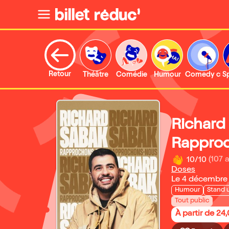
Retour
Théâtre
Comédie
Humour
Comedy clu
S
Richard
Rappro
10/10
(107 a
Doses
Le 4 décembre
Humour
Stand 
Tout public
À partir de 24