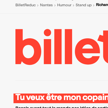
Richar
BilletReduc
Nantes
Humour
Stand up
Tu veux être mon copain