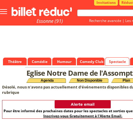
Invitations
Réduc
Bouton
menu
principale
Essonne (91)
Recherche avancée
|
Les 
Théâtre
Comédie
Humour
Comedy Club
Spectacle
Eglise Notre Dame de l'Assompt
Agenda
Non Disponible
Plan
Désolé, nous n'avons pas actuellement d'événements disponibles d
rubrique
Pour être informé des prochaines dates pour les spectacles et sorties qu
Inscrivez-vous Gratuitement à l'Alerte Email.