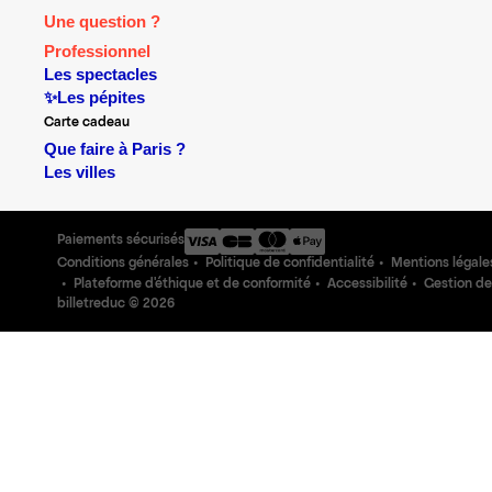
Une question ?
Professionnel
Les spectacles
✨Les pépites
Carte cadeau
Que faire à Paris ?
Les villes
Paiements sécurisés
Conditions générales
Politique de confidentialité
Mentions légale
Plateforme d'éthique et de conformité
Accessibilité
Gestion de
billetreduc ©
2026