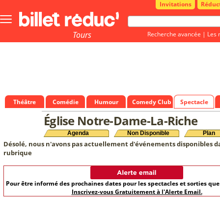
Invitations
Réduc
Bouton
menu
principale
Tours
Recherche avancée
|
Les 
Théâtre
Comédie
Humour
Comedy Club
Spectacle
Église Notre-Dame-La-Riche
Agenda
Non Disponible
Plan
Désolé, nous n'avons pas actuellement d'événements disponibles d
rubrique
Pour être informé des prochaines dates pour les spectacles et sorties qu
Inscrivez-vous Gratuitement à l'Alerte Email.