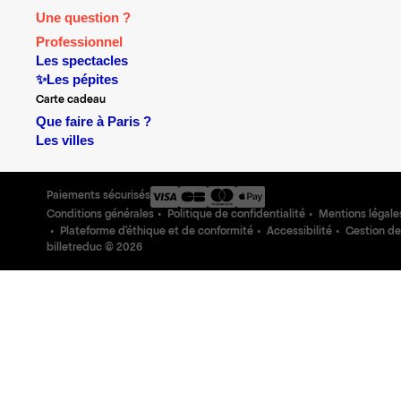
Une question ?
Professionnel
Les spectacles
✨Les pépites
Carte cadeau
Que faire à Paris ?
Les villes
Paiements sécurisés
Conditions générales
Politique de confidentialité
Mentions légale
Plateforme d'éthique et de conformité
Accessibilité
Gestion de
billetreduc ©
2026