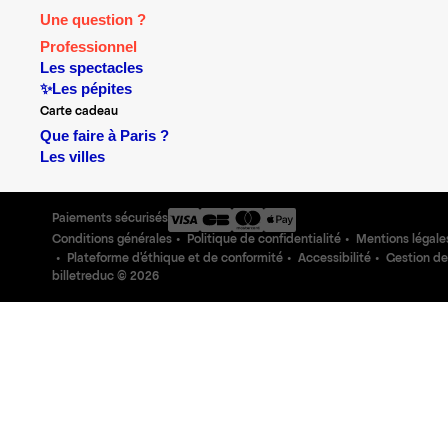
Une question ?
Professionnel
Les spectacles
✨Les pépites
Carte cadeau
Que faire à Paris ?
Les villes
Paiements sécurisés
Conditions générales
Politique de confidentialité
Mentions légale
Plateforme d'éthique et de conformité
Accessibilité
Gestion de
billetreduc ©
2026