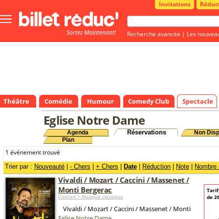
Invitations
Réduc
Bouton
menu
Sortez Maintenant!
principale
Recherche avancée
|
Les nouvea
Théâtre
Comédie
Humour
Comedy Club
Spectacle
Eglise Notre Dame
Réservations
Agenda
Non Disp
Plan
1 événement trouvé
Trier par :
Nouveauté
|
- Chers
|
+ Chers
|
Date
|
Réduction
|
Note
|
Nombre d
Vivaldi / Mozart / Caccini / Massenet /
Monti Bergerac
Tari
de 2
Concert > Musique classique
Vivaldi / Mozart / Caccini / Massenet / Monti
Eglise Notre Dame
,