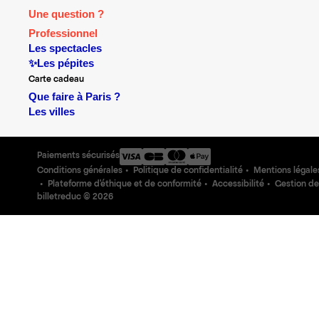
Une question ?
Professionnel
Les spectacles
✨Les pépites
Carte cadeau
Que faire à Paris ?
Les villes
Paiements sécurisés
Conditions générales
Politique de confidentialité
Mentions légale
Plateforme d'éthique et de conformité
Accessibilité
Gestion de
billetreduc ©
2026