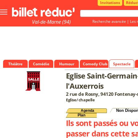
Invitations
Réduc
Bouton
menu
principale
Val-de-Marne (94)
Recherche avancée
|
Les 
Théâtre
Comédie
Humour
Comedy Club
Spectacle
Eglise Saint-Germain
l'Auxerrois
2 rue de Rosny, 94120 Fontenay-
Eglise/ chapelle
Non Dispon
Agenda
Plan
Ils sont passés ou v
passer dans cette sa