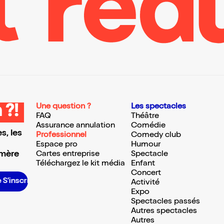
Une question ?
Les spectacles
 ?!
FAQ
Théâtre
Assurance annulation
Comédie
s, les
Professionnel
Comedy club
Espace pro
Humour
 mère
Cartes entreprise
Spectacle
Téléchargez le kit média
Enfant
Concert
S’inscrire S’inscrire S’inscrire S’inscrire S’inscrire S’inscrire S’inscrire S’inscrire S’inscrire S’inscrire S’inscrire S’inscrire
Activité
Expo
Spectacles passés
Autres spectacles
Autres