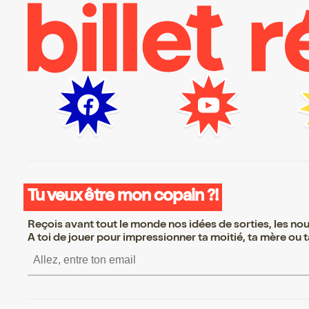
Tu veux être mon copain ?!
Reçois avant tout le monde nos idées de sorties, les nouv
A toi de jouer pour impressionner ta moitié, ta mère ou ta
S’inscrire S’inscrire S’