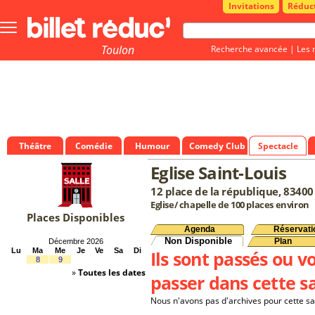
Invitations
Réduc
Bouton
menu
principale
Toulon
Recherche avancée
|
Les 
Théâtre
Comédie
Humour
Comedy Club
Spectacle
Eglise Saint-Louis
12 place de la république, 83400
Eglise/ chapelle de 100 places environ
Places Disponibles
Agenda
Réservati
Non Disponible
Plan
Décembre 2026
Lu
Ma
Me
Je
Ve
Sa
Di
Ils sont passés ou v
8
9
»
Toutes les dates
passer dans cette sa
Nous n'avons pas d'archives pour cette sa