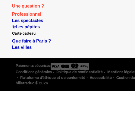
Une question ?
Professionnel
Les spectacles
✨Les pépites
Carte cadeau
Que faire à Paris ?
Les villes
Paiements sécurisés
Conditions générales
Politique de confidentialité
Mentions légale
Plateforme d'éthique et de conformité
Accessibilité
Gestion de
billetreduc ©
2026