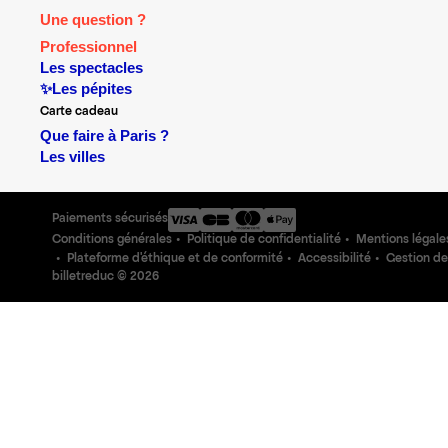
Une question ?
Professionnel
Les spectacles
✨Les pépites
Carte cadeau
Que faire à Paris ?
Les villes
Paiements sécurisés
Conditions générales
Politique de confidentialité
Mentions légale
Plateforme d'éthique et de conformité
Accessibilité
Gestion de
billetreduc ©
2026