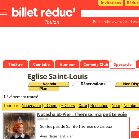
Invitations
Réduc
Bouton
menu
principale
Toulon
Recherche avancée
|
Les 
Théâtre
Comédie
Humour
Comedy Club
Spectacle
Eglise Saint-Louis
Réservations
Agenda
Non Disp
Plan
1 événement trouvé
Trier par :
Nouveauté
|
- Chers
|
+ Chers
|
Date
|
Réduction
|
Note
|
Nombre d
Natasha St-Pier : Thérèse, ma petite voie
Concert
Sur les pas de Sainte Thérèse de Lisieux
Avec Natasha St Pier