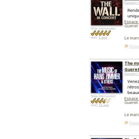
Concert >
Rende
uniqu
Espace
Gueret 
Note internautes:
Le mar
avec
1 avis
Ajout
The mu
Guere
Concert >
Venez
rétro
beaux
Note internautes:
Espace
Gueret 
avec
14 avis
Le mar
Ajout