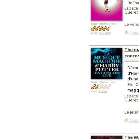
De Tho
Espace
Gueret 
Le vend
Note internautes:
Ajout
avec
309 avis
The ma
concer
Concert >
Décou
d'Harr
d'une
Note internautes:
Film O
magiq
avec
1 avis
Espace
Gueret 
Le jeud
Ajout
The Wa