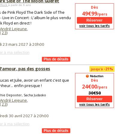
rk Side of The Moon Gueret
> Rock
à partir de 6 ans
Dès
s de Pink Floyd The Dark Side of The
49€99
/pers
 Live in Concert : L'album le plus vendu
k Floyd en direct !
voir tous les tarifs
 André Lejeune
,
(
23
)
di 23 mars 2027 à 20h00
er à ma sélection
 l'amour, pas des gosses
-21%
jusqu'à
ucas et Julie, avoir un enfant c'est que
Dès
heur... enfin presque !
24€00
/pers
30€50
hie Depooter, Sacha Judasko
 André Lejeune
,
(
23
)
voir tous les tarifs
redi 30 avril 2027 à 20h00
er à ma sélection