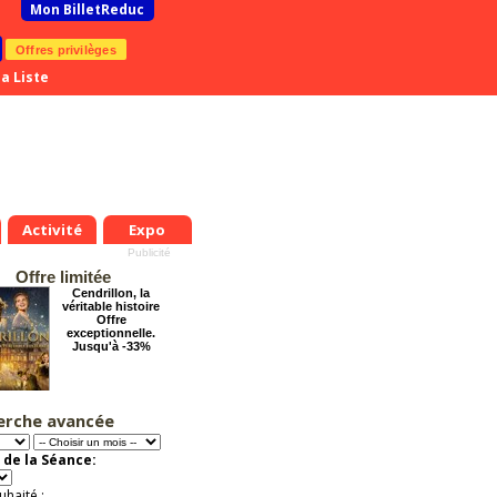
Mon BilletReduc
Offres privilèges
a Liste
Activité
Expo
Offre limitée
Cendrillon, la
véritable histoire
Offre
exceptionnelle.
Jusqu'à -33%
erche avancée
Tout va bien se
passer !
Offre
 de la Séance:
exceptionnelle.
Jusqu'à -57%
uhaité :