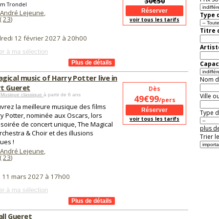
30€50
m Trondel
 André Lejeune
,
Type d
(
23
)
voir tous les tarifs
Titre
redi 12 février 2027 à 20h00
Artist
er à ma sélection
Capaci
gical music of Harry Potter live in
Nom de 
t Gueret
Dès
 Musique classique
à partir de 6 ans
Ville o
49€99
/pers
vrez la meilleure musique des films
Type de
y Potter, nominée aux Oscars, lors
voir tous les tarifs
 soirée de concert unique, The Magical
plus de
rchestra & Choir et des illusions
Trier l
ues !
 André Lejeune
,
(
23
)
i 11 mars 2027 à 17h00
er à ma sélection
ll Gueret