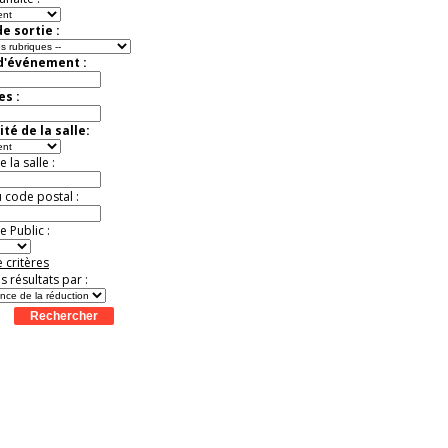
e sortie :
 d'événement :
es :
té de la salle:
la salle :
u code postal :
 Public :
 critères
es résultats par :