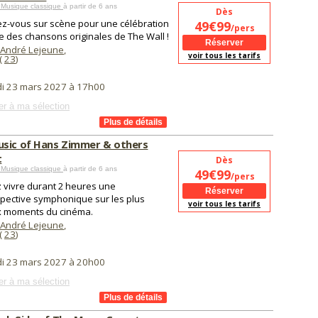
 Musique classique
à partir de 6 ans
Dès
z-vous sur scène pour une célébration
49€99
/pers
e des chansons originales de The Wall !
 André Lejeune
,
voir tous les tarifs
(
23
)
di 23 mars 2027 à 17h00
er à ma sélection
sic of Hans Zimmer & others
t
Dès
 Musique classique
à partir de 6 ans
49€99
/pers
 vivre durant 2 heures une
spective symphonique sur les plus
voir tous les tarifs
 moments du cinéma.
 André Lejeune
,
(
23
)
di 23 mars 2027 à 20h00
er à ma sélection