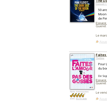
The Da
Concert 
50 an
Moon -
de Pin
Espace
Gueret 
Le mar
Ajout
Faites
Théâtre
Pour L
du bon
De Sop
Espace
Gueret 
Note internautes:
Le vend
Ajout
avec
4174 avis