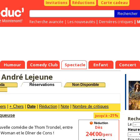
Invitations
Réductions
Carte cadeau
z Maintenant!
Recherche avancée
|
Les nouveautés
|
Dernières critiques
|
M
Humour
Comedy Club
Spectacle
Enfant
Concert
 André Lejeune
Réservations
nda
Non Disponible
hers
|
+ Chers
|
Date
|
Réduction
|
Note
|
Nombre de critiques
aqueuse
-21%
jusqu'à
Rech
Le
uvelle comédie de Thom Trondel, entre
Dès
Heure
y Woman et le Dîner de Cons !
24€00
/pers
Prix so