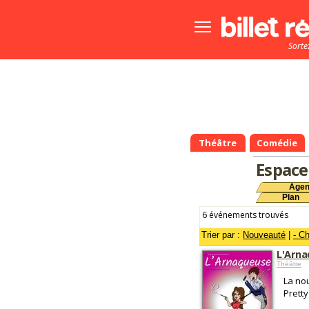
Bouton
menu
Sorte
principale
Théâtre
Comédie
Espace
Age
Plan
6 événements trouvés
Trier par :
Nouveauté
|
- C
L'Arn
Théâtre
La no
Prett