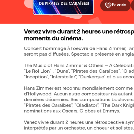
Favoris
Venez vivre durant 2 heures une rétros
moments du cinéma.
Concert hommage à l'oeuvre de Hans Zimmer, l'arti
seront pas diffusées. Spectacle présenté en anglai
The Music of Hans Zimmer & Others – A Celebrati
"Le Roi Lion" , "Dune", "Pirates des Caraïbes", "Gla
"Inception", "Interstellar", "Dunkerque" et plus encore
Hans Zimmer est reconnu mondialement comme l'u
d'Hollywood. Aucun autre compositeur n'a autant
dernières décennies. Ses compositions bouleversant
"Pirates des Caraïbes", "Gladiator", "The Dark Knight
nominations aux Oscars, Globes et Emmys.
Venez vivre durant 2 heures une rétrospective s
interprétés par un orchestre, un choeur et solistes.