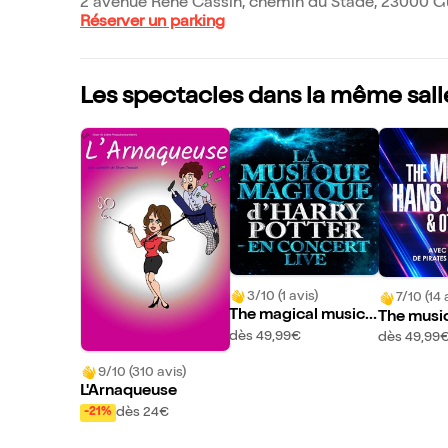
2 avenue René Cassin, chemin du Stade, 23000 G
Réserver un parking
Les spectacles dans la même sall
3/10 (1 avis)
7/10 (14 
The magical music
The music
of Harry Potter live i
immer & o
dès 49,99€
dès 49,99
n concert | Gueret
eret
9/10 (310 avis)
L'Arnaqueuse
dès 24€
-21%