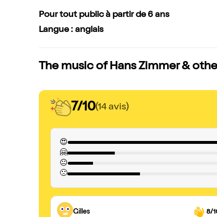
Pour tout public à partir de 6 ans
Langue : anglais
The music of Hans Zimmer & others
7/10
(14 avis)
😍
🤗
😐
🙁
Gilles
8/1