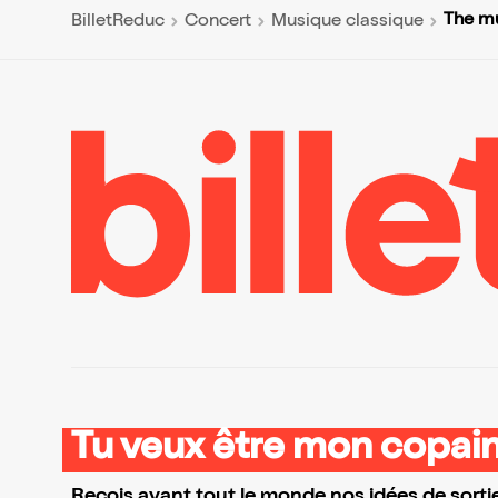
The mu
BilletReduc
Concert
Musique classique
Tu veux être mon copain
Reçois avant tout le monde nos idées de sortie