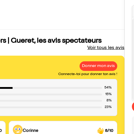
 | Gueret, les avis spectateurs
Voir tous les avis
Donner mon avis
Connecte-toi pour donner ton avis !
54%
15%
8%
23%
0
Corinne
8/10