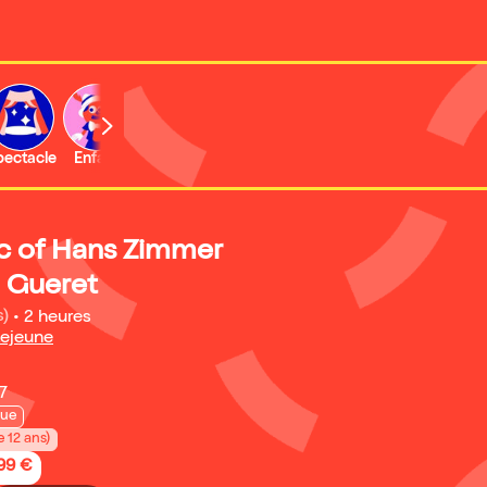
b
pectacle
Enfant
Concert
Activité
Expo et musée
c of Hans Zimmer
| Gueret
s)
•
2 heures
Lejeune
7
que
e 12 ans)
,99 €