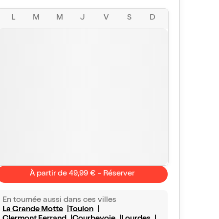
L
M
M
J
V
S
D
À partir de 49,99 € - Réserver
En tournée aussi dans ces villes
La Grande Motte
Toulon
carole
8/10
Leiane