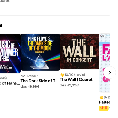
ueret
e
10/10 (1 avis)
Nouveau !
avis)
The Wall | Gueret
The Dark Side of Th
 of Hans Z
dès 49,99€
e Moon | Gueret
dès 49,99€
thers | Gu
€
9/10 (417
Faites l'a
es gosse
dès 
-21%