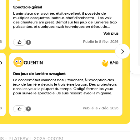
Spectacle génial
Excel
L animateur de la soirée, était excellent, il possède de
Excell
multiples casquettes, batteur, chef d'orchestre....Les voix
préfé
des chanteurs are great. Bémol sur les jeux de lumières trop
puissantes, et quelques kwak techniques en début de
soirée.
Voir plus
26
Publié
le 8 févr. 2026
0
QUENTIN
8/10
Des jeux de lumière aveuglant
Supe
Le concert était vraiment beau, touchant, à l'exception des
Très 
.
jeux de lumière depuis le troisième balcon. Des projecteurs
dans les yeux la plupart du temps. Obligé fermer les yeux
pour suivre le spectacle. Je suis ressorti avec la migraine.
26
Publié
le 7 déc. 2025
 - PLATESV-I-2025-000181