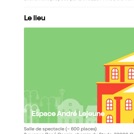
Le lieu
Espace André Lejeune
Salle de spectacle (~ 600 places)