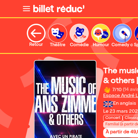
Retour
Théâtre
Comédie
Humour
Comedy clu
S
The musi
& others 
7/10
(14 avi
Espace André 
En anglais
Le 23 mars 202
Concert
Classi
Familial (à partir d
À partir de 49