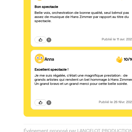
Bon spectacle
Belle voix, orchestration de bonne qualité, seul bémol pas
assez de musique de Hans Zimmer par rapport au titre du
spectacle.
Publié
le 11 avr. 20
Anna
10/1
Excellent spectacle !
Je me suis régalée, c'était une magnifique prestation : de
grands artistes qui rendent un bel hommage à Hans Zimmer
Un grand bravo et un grand merci pour cette belle soirée.
Publié
le 26 févr. 20
Événement proposé par LANCELOT PRODUCTIONS